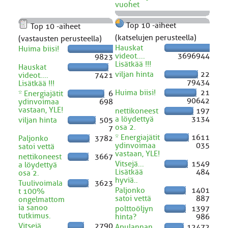
vuohet
Top 10 -aiheet
Top 10 -aiheet
(katselujen perusteella)
(vastausten perusteella)
Hauskat
Huima biisi!
videot....
3696944
9823
Lisätkää !!!
Hauskat
viljan hinta
22
videot....
7421
79434
Lisätkää !!!
Huima biisi!
21
* Energiajätit
6
90642
ydinvoimaa
698
vastaan, YLE!
nettikoneest
197
a löydettyä
3134
viljan hinta
505
osa 2.
7
* Energiajätit
1611
Paljonko
3782
ydinvoimaa
035
satoi vettä
vastaan, YLE!
nettikoneest
3667
Vitsejä...
1549
a löydettyä
Lisätkää
484
osa 2.
hyviä..
Tuulivoimala
3623
Paljonko
1401
t 100%
satoi vettä
887
ongelmattom
ia sanoo
polttoöljyn
1397
tutkimus.
hinta?
986
Vitsejä...
2790
Apulannan
12472