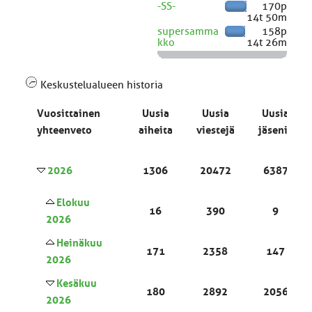
-SS-
170p
14t 50m
supersamma
158p
kko
14t 26m
Keskustelualueen historia
Vuosittainen
Uusia
Uusia
Uusia
yhteenveto
aiheita
viestejä
jäseniä
2026
1306
20472
6387
Elokuu
16
390
9
2026
Heinäkuu
171
2358
147
2026
Kesäkuu
180
2892
2056
2026