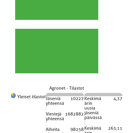
Agronet - Tilastot
Yleiset tilastot
Jäseniä
10227
Keskimä
4,37
yhteensä
ärin
:
uusia
jäseniä
Viestejä
1682882
päivässä
yhteensä
:
:
Keskimä
263,11
Aiheita
98258
ärin