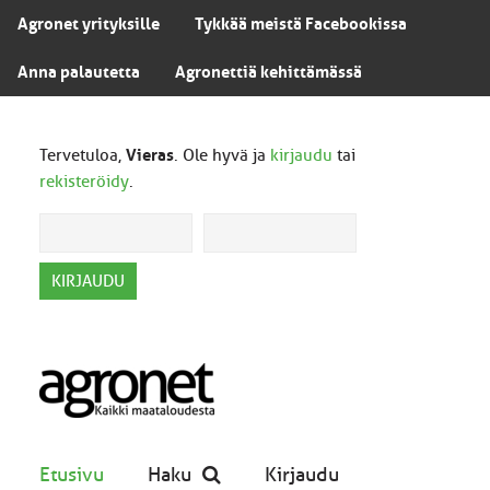
Agronet yrityksille
Tykkää meistä Facebookissa
Anna palautetta
Agronettiä kehittämässä
Tervetuloa,
Vieras
. Ole hyvä ja
kirjaudu
tai
rekisteröidy
.
Etusivu
Haku
Kirjaudu