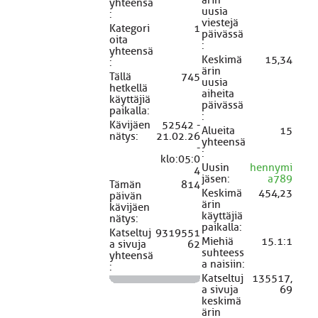
yhteensä
uusia
:
viestejä
Kategori
1
päivässä
oita
:
yhteensä
Keskimä
15,34
:
ärin
Tällä
745
uusia
hetkellä
aiheita
käyttäjiä
päivässä
paikalla:
:
Kävijäen
52542 -
Alueita
15
nätys:
21.02.26
yhteensä
-
:
klo:05:0
Uusin
hennymi
4
jäsen:
a789
Tämän
814
Keskimä
454,23
päivän
ärin
kävijäen
käyttäjiä
nätys:
paikalla:
Katseltuj
9319551
Miehiä
15.1:1
a sivuja
62
suhteess
yhteensä
a naisiin:
:
Katseltuj
135517,
a sivuja
69
keskimä
ärin