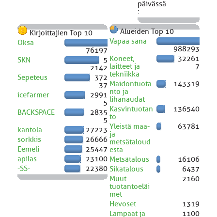
päivässä
:
Alueiden Top 10
Kirjoittajien Top 10
Vapaa sana
Oksa
988293
76197
Koneet,
32261
SKN
5
laitteet ja
7
2142
tekniikka
Sepeteus
372
Maidontuota
143319
37
nto ja
icefarmer
2991
lihanaudat
5
Kasvintuotan
136540
BACKSPACE
2835
to
5
Yleistä maa-
63781
kantola
27223
ja
sorkkis
26666
metsätaloud
Eemeli
25447
esta
apilas
23100
Metsätalous
16106
-SS-
22380
Sikatalous
6437
Muut
2160
tuotantoeläi
met
Hevoset
1319
Lampaat ja
1100