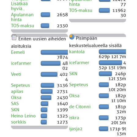
Lisätkää
hinta
77
hyviä..
TOS-maksu
11962
Apulannan
2658
30
hinta
TOS-maksu
2330
Pisimpään
Eniten uusien aiheiden
keskustelualueella sisällä
aloituksia
kantola
Eemeli
629p 12t 7m
7874
icefarmer
4
icefarmer
48
52p 15t 19m
02
SKN
246p
Veeti
402
12t 33m
4
Sepeteus
182p
Sepeteus
3136
10t 20m
apilas
2731
Oksa
182p
Oksa
2430
1t 10m
SAS
1640
de Citonni
181p
SKN
1399
32m
Heino Leino
1325
iskra
173p
sorkkis
1273
20t 3m
ijasja2
171p 9t
13m