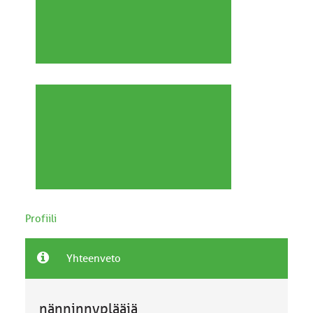
Profiili
Yhteenveto
nänninnyplääjä