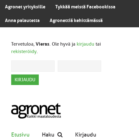
Agronet yrityksille
Tykkää meistä Facebookissa
Anna palautetta
Agronettiä kehittämässä
Tervetuloa,
Vieras
. Ole hyvä ja
kirjaudu
tai
rekisteröidy
.
Etusivu
Haku
Kirjaudu