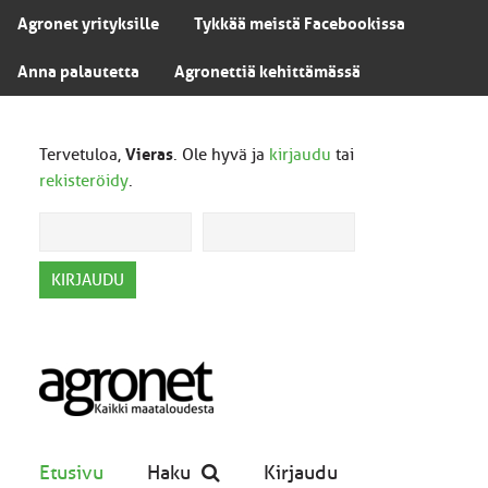
Agronet yrityksille
Tykkää meistä Facebookissa
Anna palautetta
Agronettiä kehittämässä
Tervetuloa,
Vieras
. Ole hyvä ja
kirjaudu
tai
rekisteröidy
.
Etusivu
Haku
Kirjaudu