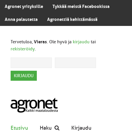
Agronet yrityksille
Tykkää meistä Facebookissa
Anna palautetta
Agronettiä kehittämässä
Tervetuloa,
Vieras
. Ole hyvä ja
kirjaudu
tai
rekisteröidy
.
Etusivu
Haku
Kirjaudu