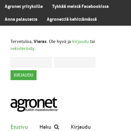
Agronet yrityksille
Tykkää meistä Facebookissa
Anna palautetta
Agronettiä kehittämässä
Tervetuloa,
Vieras
. Ole hyvä ja
kirjaudu
tai
rekisteröidy
.
Etusivu
Haku
Kirjaudu