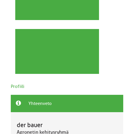
Profiili
Yhteenveto
der bauer
Agronetin kehitysryhmä