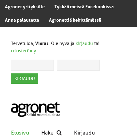
Agronet yrityksille
Tykkää meistä Facebookissa
Anna palautetta
Agronettiä kehittämässä
Tervetuloa,
Vieras
. Ole hyvä ja
kirjaudu
tai
rekisteröidy
.
Etusivu
Haku
Kirjaudu