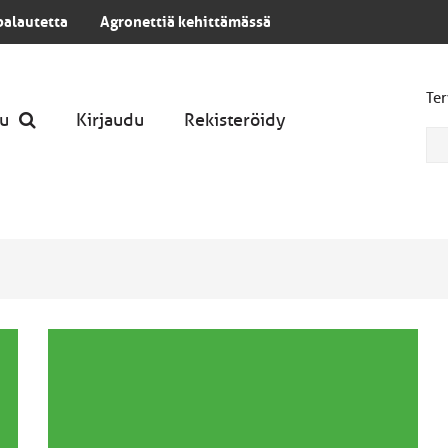
palautetta
Agronettiä kehittämässä
Ter
u
Kirjaudu
Rekisteröidy