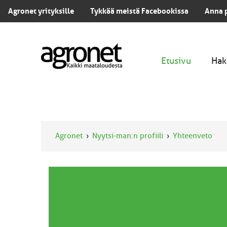
Agronet yrityksille
Tykkää meistä Facebookissa
Anna 
Etusivu
Hak
Agronet
Nyytsi-man:n profiili
Yhteenveto