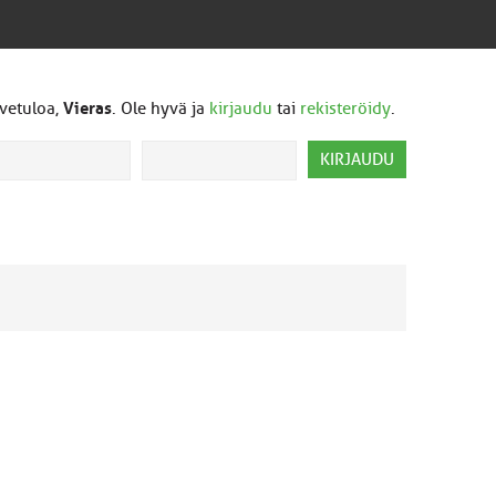
vetuloa,
Vieras
. Ole hyvä ja
kirjaudu
tai
rekisteröidy
.