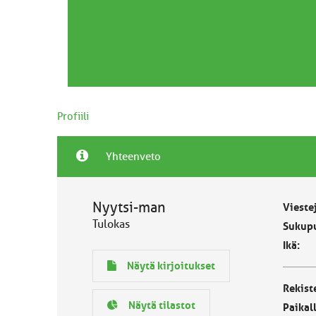
Profiili
Yhteenveto
Nyytsi-man
Vieste
Tulokas
Sukupu
Ikä:
Näytä kirjoitukset
Rekist
Näytä tilastot
Paikal