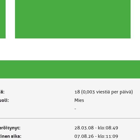
jä:
18 (0,003 viestiä per päivä)
oli:
Mies
-
eröitynyt:
28.03.08 - klo:08:49
linen aika:
07.08.26 - klo:11:09