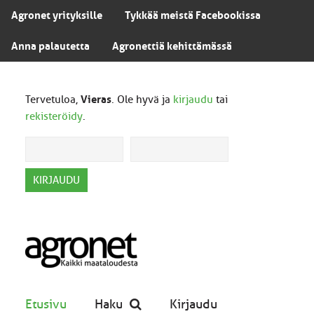
Agronet yrityksille
Tykkää meistä Facebookissa
Anna palautetta
Agronettiä kehittämässä
Tervetuloa,
Vieras
. Ole hyvä ja
kirjaudu
tai
rekisteröidy
.
Etusivu
Haku
Kirjaudu