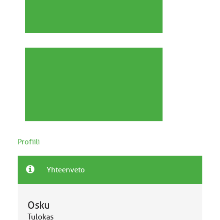
Profiili
Yhteenveto
Osku
Tulokas