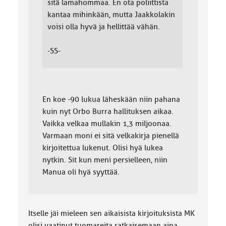
sitä lamahommaa. En ota poliittista
kantaa mihinkään, mutta Jaakkolakin
voisi olla hyvä ja hellittää vähän.
-SS-
En koe -90 lukua läheskään niin pahana
kuin nyt Orbo Burra hallituksen aikaa.
Vaikka velkaa mullakin 1,3 miljoonaa.
Varmaan moni ei sitä velkakirja pienellä
kirjoitettua lukenut. Olisi hyä lukea
nytkin. Sit kun meni persielleen, niin
Manua oli hyä syyttää.
Itselle jäi mieleen sen aikaisista kirjoituksista MK
olisi vaatinut tuomareita ratkaisemaan aina