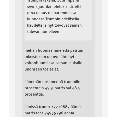
Trumpin takana. Suurimpana
syynä juurikin oletus siitä, että
oma talous oli paremmassa
kunnossa Trumpin edellisellä
kaudella ja nyt toivovat saman
tulevan uudelleen.
mehän huomaamme että palstan
oikeistosiipi on nyt lähtenyt
voitonhuumassa vähän laukalle
unohraen tosiasiat.
äänethän taisi mennä trumpille
prosentein 49,9, harris sai 48,4
prosenttia.
äänissä trump 77239887 ääntä,
harris taas 74935796 ääntä...