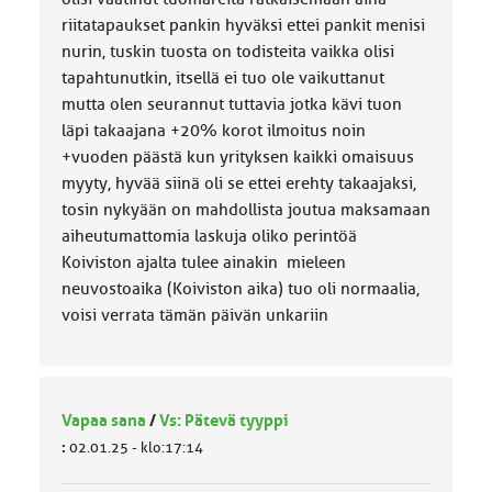
riitatapaukset pankin hyväksi ettei pankit menisi
nurin, tuskin tuosta on todisteita vaikka olisi
tapahtunutkin, itsellä ei tuo ole vaikuttanut
mutta olen seurannut tuttavia jotka kävi tuon
läpi takaajana +20% korot ilmoitus noin
+vuoden päästä kun yrityksen kaikki omaisuus
myyty, hyvää siinä oli se ettei erehty takaajaksi,
tosin nykyään on mahdollista joutua maksamaan
aiheutumattomia laskuja oliko perintöä
Koiviston ajalta tulee ainakin mieleen
neuvostoaika (Koiviston aika) tuo oli normaalia,
voisi verrata tämän päivän unkariin
Vapaa sana
/
Vs: Pätevä tyyppi
:
02.01.25 - klo:17:14