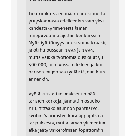
Toki konkurssien määrä nousi, mutta
yrityskannasta edelleenkin vain yksi
kahdestakymmenestä laman
huippuvuonna ajettiin konkurssiin.
Myös työttömyys nousi voimakkaasti,
ja oli huipussaan 1993 ja 1994,
mutta vaikka työttömiä olisi ollut yli
400 000, niin työssä edelleen jatkoi
parisen miljoonaa työläistä, niin kuin
ennenkin.
Vyötä kiristettiin, maksettiin pää
täristen korkoja, jännättiin osuuko
YT:t, riittääkö asunnon panttiarvo,
syötiin Saarioisten kuraläppäpitsoja
tarjouksesta, mutta laman yli mentiin
eikä jääty vaikeroimaan loputtomiin