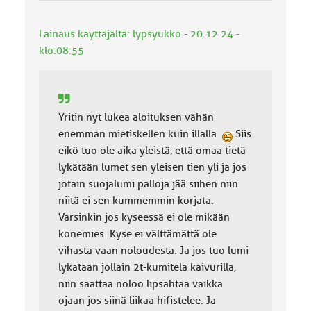
Lainaus käyttäjältä: lypsyukko - 20.12.24 -
klo:08:55
Yritin nyt lukea aloituksen vähän
enemmän mietiskellen kuin illalla
Siis
eikö tuo ole aika yleistä, että omaa tietä
lykätään lumet sen yleisen tien yli ja jos
jotain suojalumi palloja jää siihen niin
niitä ei sen kummemmin korjata.
Varsinkin jos kyseessä ei ole mikään
konemies. Kyse ei välttämättä ole
vihasta vaan noloudesta. Ja jos tuo lumi
lykätään jollain 2t-kumitela kaivurilla,
niin saattaa noloo lipsahtaa vaikka
ojaan jos siinä liikaa hifistelee. Ja