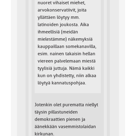
nuoret vihaiset miehet,
arvokonservatiivit, joita
yllättäen löytyy mm.
latinoiden joukosta. Aika
ihmeellisiä (meidän
mielestämme) näkemyksiä
kauppaillaan somekanavilla,
esim. nainen takaisin hellan
viereen palvelemaan miestä
tyylisiä juttuja. Nämä kaikki
kun on yhdistetty, niin alkaa
löytyä kannatuspohjaa.
Jotenkin olet purematta niellyt
täysin pillastuneiden
demokraattien pienen ja
äänekkään vasemmistolaidan
kirkunan.