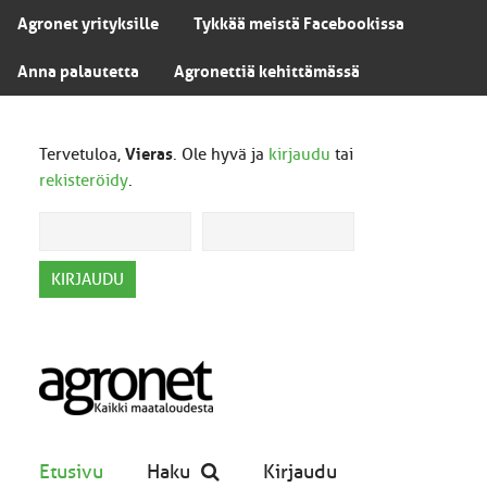
Agronet yrityksille
Tykkää meistä Facebookissa
Anna palautetta
Agronettiä kehittämässä
Tervetuloa,
Vieras
. Ole hyvä ja
kirjaudu
tai
rekisteröidy
.
Etusivu
Haku
Kirjaudu