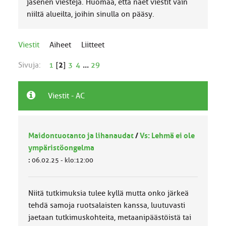
jäsenen viestejä. Huomaa, että näet viestit vain
niiltä alueilta, joihin sinulla on pääsy.
Viestit
Aiheet
Liitteet
Sivuja:
1
[
2
]
3
4
...
29
Viestit - AC
Maidontuotanto ja lihanaudat
/
Vs: Lehmä ei ole
ympäristöongelma
:
06.02.25 - klo:12:00
Niitä tutkimuksia tulee kyllä mutta onko järkeä
tehdä samoja ruotsalaisten kanssa, luutuvasti
jaetaan tutkimuskohteita, metaanipäästöistä tai