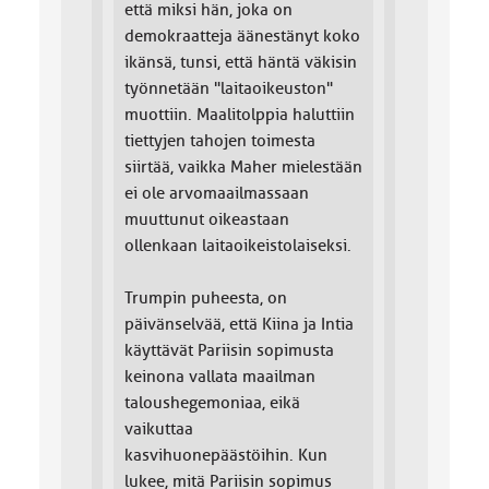
että miksi hän, joka on
demokraatteja äänestänyt koko
ikänsä, tunsi, että häntä väkisin
työnnetään "laitaoikeuston"
muottiin. Maalitolppia haluttiin
tiettyjen tahojen toimesta
siirtää, vaikka Maher mielestään
ei ole arvomaailmassaan
muuttunut oikeastaan
ollenkaan laitaoikeistolaiseksi.
Trumpin puheesta, on
päivänselvää, että Kiina ja Intia
käyttävät Pariisin sopimusta
keinona vallata maailman
taloushegemoniaa, eikä
vaikuttaa
kasvihuonepäästöihin. Kun
lukee, mitä Pariisin sopimus