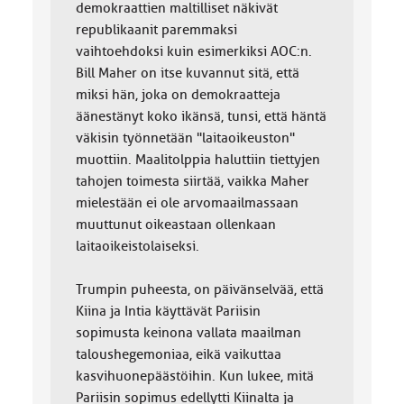
demokraattien maltilliset näkivät
republikaanit paremmaksi
vaihtoehdoksi kuin esimerkiksi AOC:n.
Bill Maher on itse kuvannut sitä, että
miksi hän, joka on demokraatteja
äänestänyt koko ikänsä, tunsi, että häntä
väkisin työnnetään "laitaoikeuston"
muottiin. Maalitolppia haluttiin tiettyjen
tahojen toimesta siirtää, vaikka Maher
mielestään ei ole arvomaailmassaan
muuttunut oikeastaan ollenkaan
laitaoikeistolaiseksi.
Trumpin puheesta, on päivänselvää, että
Kiina ja Intia käyttävät Pariisin
sopimusta keinona vallata maailman
taloushegemoniaa, eikä vaikuttaa
kasvihuonepäästöihin. Kun lukee, mitä
Pariisin sopimus edellytti Kiinalta ja