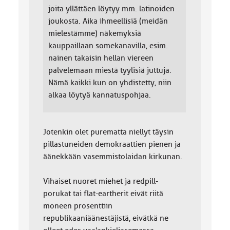
joita yllättäen löytyy mm. latinoiden
joukosta. Aika ihmeellisiä (meidän
mielestämme) näkemyksiä
kauppaillaan somekanavilla, esim.
nainen takaisin hellan viereen
palvelemaan miestä tyylisiä juttuja.
Nämä kaikki kun on yhdistetty, niin
alkaa löytyä kannatuspohjaa.
Jotenkin olet purematta niellyt täysin
pillastuneiden demokraattien pienen ja
äänekkään vasemmistolaidan kirkunan.
Vihaiset nuoret miehet ja redpill-
porukat tai flat-eartherit eivät riitä
moneen prosenttiin
republikaaniäänestäjistä, eivätkä ne