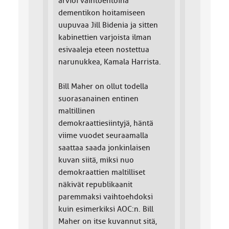
arvioi vaihtoehtoina
dementikon hoitamiseen
uupuvaa Jill Bidenia ja sitten
kabinettien varjoista ilman
esivaaleja eteen nostettua
narunukkea, Kamala Harrista.
Bill Maher on ollut todella
suorasanainen entinen
maltillinen
demokraattiesiintyjä, häntä
viime vuodet seuraamalla
saattaa saada jonkinlaisen
kuvan siitä, miksi nuo
demokraattien maltilliset
näkivät republikaanit
paremmaksi vaihtoehdoksi
kuin esimerkiksi AOC:n. Bill
Maher on itse kuvannut sitä,