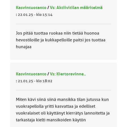
Kasvintuotanto
/
Vs: Aktiivitilan määritelmä
:
22.01.25 - klo:15:14
Jos pitää tuottaa ruokaa niin tietää huonoa
hevostiloille ja kukkapelloille paitsi jos tuottaa
hunajaa
Kasvintuotanto
/
Vs: Kiertoravinne..
:
21.01.25 - klo:18:02
Miten kävi siinä siinä mansikka tilan jutussa kun
vuokrapellolla yritti kasvattaa ja edelliset
vuokralaiset oli käyttänyt kierrätys lannoitetta ja
tarkastaja kielti mansikoiden käytön