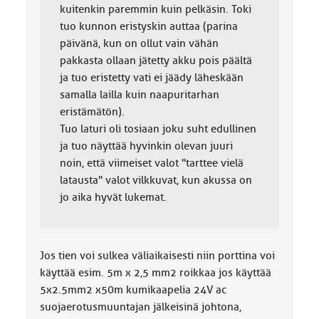
kuitenkin paremmin kuin pelkäsin. Toki
tuo kunnon eristyskin auttaa (parina
päivänä, kun on ollut vain vähän
pakkasta ollaan jätetty akku pois päältä
ja tuo eristetty vati ei jäädy läheskään
samalla lailla kuin naapuritarhan
eristämätön).
Tuo laturi oli tosiaan joku suht edullinen
ja tuo näyttää hyvinkin olevan juuri
noin, että viimeiset valot "tarttee vielä
latausta" valot vilkkuvat, kun akussa on
jo aika hyvät lukemat.
Jos tien voi sulkea väliaikaisesti niin porttina voi
käyttää esim. 5m x 2,5 mm2 roikkaa jos käyttää
5x2.5mm2 x50m kumikaapelia 24V ac
suojaerotusmuuntajan jälkeisinä johtona,