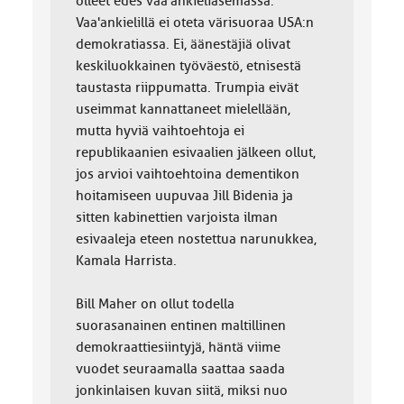
olleet edes vaa'ankieliasemassa.
Vaa'ankielillä ei oteta värisuoraa USA:n
demokratiassa. Ei, äänestäjiä olivat
keskiluokkainen työväestö, etnisestä
taustasta riippumatta. Trumpia eivät
useimmat kannattaneet mielellään,
mutta hyviä vaihtoehtoja ei
republikaanien esivaalien jälkeen ollut,
jos arvioi vaihtoehtoina dementikon
hoitamiseen uupuvaa Jill Bidenia ja
sitten kabinettien varjoista ilman
esivaaleja eteen nostettua narunukkea,
Kamala Harrista.
Bill Maher on ollut todella
suorasanainen entinen maltillinen
demokraattiesiintyjä, häntä viime
vuodet seuraamalla saattaa saada
jonkinlaisen kuvan siitä, miksi nuo