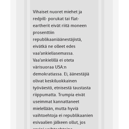
Vihaiset nuoret miehet ja
redpill- porukat tai flat-
eartherit eivät riitä moneen
prosenttiin
republikaaniäänestäjistä,
eivätkä ne olleet edes
vaa'ankieliasemassa.
Vaa'ankielillä ei oteta
värisuoraa USA:n
demokratiassa. Ei, äänestäjiä
olivat keskiluokkainen
työväestö, etnisestä taustasta
riippumatta. Trumpia eivät
useimmat kannattaneet
mielellään, mutta hyviä
vaihtoehtoja ei republikaanien
esivaalien jälkeen ollut, jos