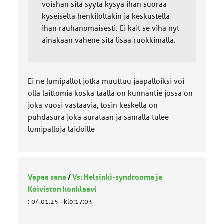
voishan sitä syytä kysyä ihan suoraa
kyseiseltä henkilöltäkin ja keskustella
ihan rauhanomaisesti. Ei kait se viha nyt
ainakaan vähene sitä lisää ruokkimalla.
Ei ne lumipallot jotka muuttuu jääpalloiksi voi
olla laittomia koska täällä on kunnantie jossa on
joka vuosi vastaavia, tosin keskellä on
puhdasura joka aurataan ja samalla tulee
lumipalloja laidoille
Vapaa sana
/
Vs: Helsinki-syndrooma ja
Koiviston konklaavi
:
04.01.25 - klo:17:03