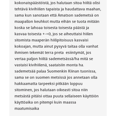
kokonaispäästöistä, jos halutaan sitoa hiiltä olisi
tehtävä kivihiilen tapaista ja haudattava maahan,
sama kun sanotaan että Amatson sademetsä on
maapallon keuhkot mutta eihän se tuota mitään
koska se lahoaa toisesta toisesta päästä ja
kasvaa toisesta +-=0, jos se aiheuttaisi hiilen
sitomista maaperän hiilipitoisuus kasvaisi
kokoajan, mutta ainut pysyvä taitaa olla vanhat
ihmisen tekemät terra preta esiintymät, jos
vertaa paljon hiiltä sademetsässä/ha mitä se
vastaisi kivihiilenä, saataisiin monta ha.
sademetsää palaa Suomenkin Kiinan tuonissa,
sama se on suomen metsissä jos annetaan olla
hakkaamatta tarpeeksi pitkään loppuu
sitominen, jos halutaan oikeasti sitoa niin
metsästä pitäisi ottaa puuta sellaiseen käyttöön
käyttöaika on pitempi kuin maassa
maatumisaika