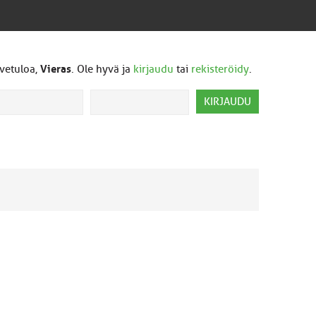
vetuloa,
Vieras
. Ole hyvä ja
kirjaudu
tai
rekisteröidy
.