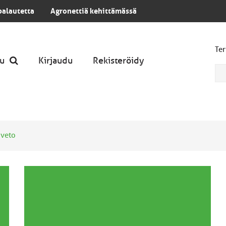
palautetta
Agronettiä kehittämässä
Ter
u
Kirjaudu
Rekisteröidy
veto