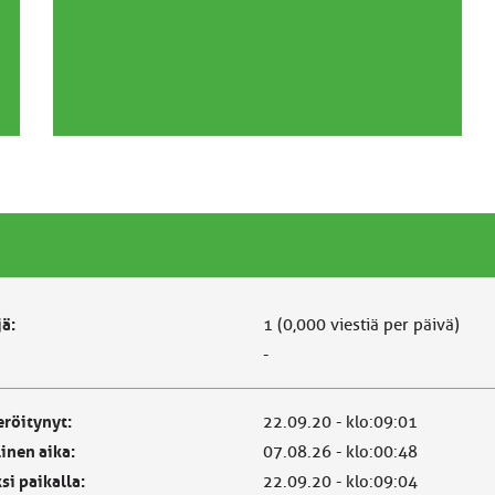
jä:
1 (0,000 viestiä per päivä)
-
eröitynyt:
22.09.20 - klo:09:01
linen aika:
07.08.26 - klo:00:48
si paikalla:
22.09.20 - klo:09:04