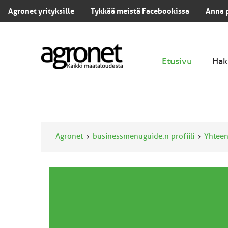
Agronet yrityksille
Tykkää meistä Facebookissa
Anna 
Etusivu
Hak
Agronet
businessmenuguide:n profiili
Yhteen