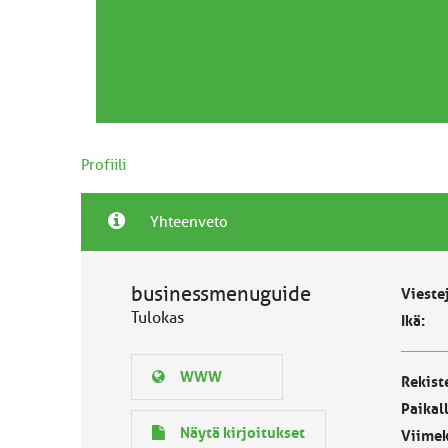
Profiili
Yhteenveto
businessmenuguide
Vieste
Tulokas
Ikä:
WWW
Rekist
Paikal
Näytä kirjoitukset
Viimek