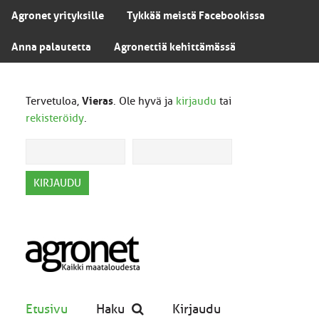
Agronet yrityksille
Tykkää meistä Facebookissa
Anna palautetta
Agronettiä kehittämässä
Tervetuloa,
Vieras
. Ole hyvä ja
kirjaudu
tai
rekisteröidy
.
Etusivu
Haku
Kirjaudu