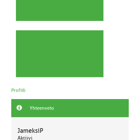
Profiili
Yhteenveto
JameksiP
Aktiivi