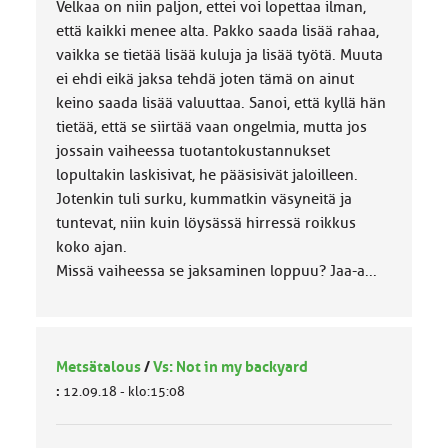
Velkaa on niin paljon, ettei voi lopettaa ilman,
että kaikki menee alta. Pakko saada lisää rahaa,
vaikka se tietää lisää kuluja ja lisää työtä. Muuta
ei ehdi eikä jaksa tehdä joten tämä on ainut
keino saada lisää valuuttaa. Sanoi, että kyllä hän
tietää, että se siirtää vaan ongelmia, mutta jos
jossain vaiheessa tuotantokustannukset
lopultakin laskisivat, he pääsisivät jaloilleen.
Jotenkin tuli surku, kummatkin väsyneitä ja
tuntevat, niin kuin löysässä hirressä roikkus
koko ajan.
Missä vaiheessa se jaksaminen loppuu? Jaa-a...
Metsätalous
/
Vs: Not in my backyard
:
12.09.18 - klo:15:08