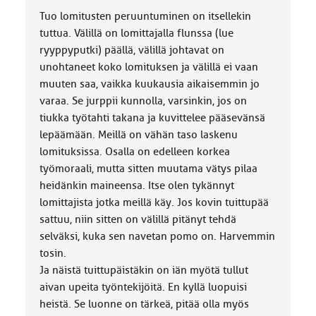
Tuo lomitusten peruuntuminen on itsellekin
tuttua. Välillä on lomittajalla flunssa (lue
ryyppyputki) päällä, välillä johtavat on
unohtaneet koko lomituksen ja välillä ei vaan
muuten saa, vaikka kuukausia aikaisemmin jo
varaa. Se jurppii kunnolla, varsinkin, jos on
tiukka työtahti takana ja kuvittelee pääsevänsä
lepäämään. Meillä on vähän taso laskenu
lomituksissa. Osalla on edelleen korkea
työmoraali, mutta sitten muutama vätys pilaa
heidänkin maineensa. Itse olen tykännyt
lomittajista jotka meillä käy. Jos kovin tuittupää
sattuu, niin sitten on välillä pitänyt tehdä
selväksi, kuka sen navetan pomo on. Harvemmin
tosin.
Ja näistä tuittupäistäkin on iän myötä tullut
aivan upeita työntekijöitä. En kyllä luopuisi
heistä. Se luonne on tärkeä, pitää olla myös