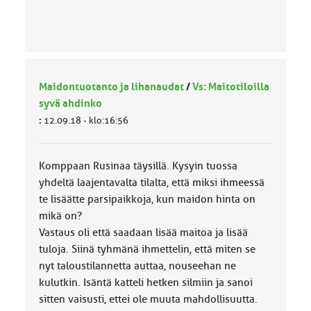
Maidontuotanto ja lihanaudat
/
Vs: Maitotiloilla
syvä ahdinko
:
12.09.18 - klo:16:56
Komppaan Rusinaa täysillä. Kysyin tuossa
yhdeltä laajentavalta tilalta, että miksi ihmeessä
te lisäätte parsipaikkoja, kun maidon hinta on
mikä on?
Vastaus oli että saadaan lisää maitoa ja lisää
tuloja. Siinä tyhmänä ihmettelin, että miten se
nyt taloustilannetta auttaa, nouseehan ne
kulutkin. Isäntä katteli hetken silmiin ja sanoi
sitten vaisusti, ettei ole muuta mahdollisuutta.