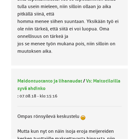
tulla usein mieleen, niin silloin ollaan jo aika
pitkällä siinä, että
homma menee siihen suuntaan. Yksikään työ ei
ole niin tärkeä, että siitä ei voi luopua. Oma
onnellisuus on tärkeä ja
jos se menee työn mukana pois, niin silloin on
muutoksen aika.
Maidontuotanto ja lihanaudat
/
Vs: Maitotiloilla
syvä ahdinko
:
07.08.18 - klo:15:16
Ompas rönsyilevä keskustelu
Mutta kun nyt on näin isoja eroja meijereiden
kesken tuottajille maksettavasta hinnasta, niin