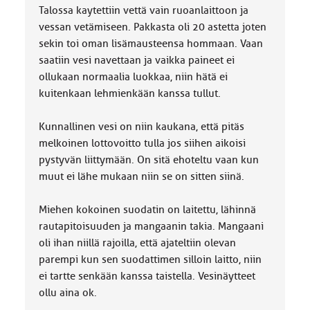
Talossa kaytettiin vettä vain ruoanlaittoon ja
vessan vetämiseen. Pakkasta oli 20 astetta joten
sekin toi oman lisämausteensa hommaan. Vaan
saatiin vesi navettaan ja vaikka paineet ei
ollukaan normaalia luokkaa, niin hätä ei
kuitenkaan lehmienkään kanssa tullut.
Kunnallinen vesi on niin kaukana, että pitäs
melkoinen lottovoitto tulla jos siihen aikoisi
pystyvän liittymään. On sitä ehoteltu vaan kun
muut ei lähe mukaan niin se on sitten siinä.
Miehen kokoinen suodatin on laitettu, lähinnä
rautapitoisuuden ja mangaanin takia. Mangaani
oli ihan niillä rajoilla, että ajateltiin olevan
parempi kun sen suodattimen silloin laitto, niin
ei tartte senkään kanssa taistella. Vesinäytteet
ollu aina ok.