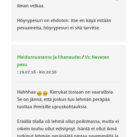
ilman velkaa.
Höyrypesuri on ehdoton. Itse en käyä mitään
pesuaineita, höyrypesuri ei sitä tarvitse.
Maidontuotanto ja lihanaudat
/
Vs: Navetan
pesu
:
29.07.18 - klo:20:36
Hahhhaa
. Kierukat tosiaan on vaarallisia.
Se on jännä, että joskus tuo lehmän peräpää
tuottaa ihmisille ujouskohtauksia.
Eräällä tilalla oli lehmä ollut poikimassa, mutta ei
oikein touhu ollut edistynyt. Isäntä ei ollut ikinä
tutkinut lehmän peräpäätä pintaa syvemmältä ja