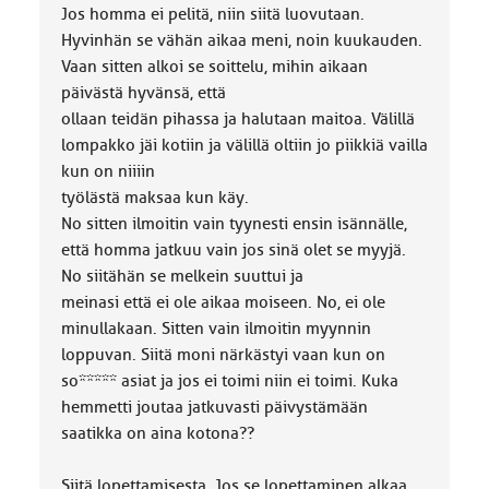
Jos homma ei pelitä, niin siitä luovutaan.
Hyvinhän se vähän aikaa meni, noin kuukauden.
Vaan sitten alkoi se soittelu, mihin aikaan
päivästä hyvänsä, että
ollaan teidän pihassa ja halutaan maitoa. Välillä
lompakko jäi kotiin ja välillä oltiin jo piikkiä vailla
kun on niiiin
työlästä maksaa kun käy.
No sitten ilmoitin vain tyynesti ensin isännälle,
että homma jatkuu vain jos sinä olet se myyjä.
No siitähän se melkein suuttui ja
meinasi että ei ole aikaa moiseen. No, ei ole
minullakaan. Sitten vain ilmoitin myynnin
loppuvan. Siitä moni närkästyi vaan kun on
so***** asiat ja jos ei toimi niin ei toimi. Kuka
hemmetti joutaa jatkuvasti päivystämään
saatikka on aina kotona??
Siitä lopettamisesta. Jos se lopettaminen alkaa