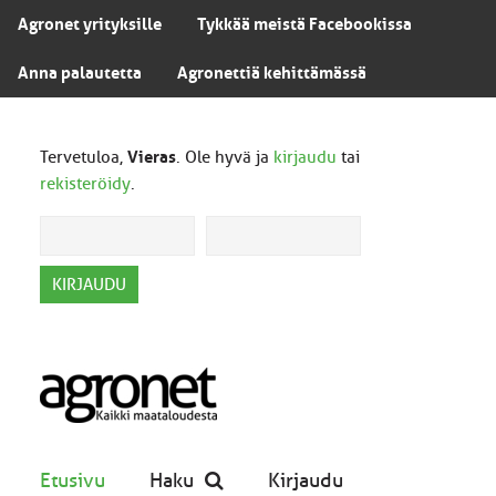
Agronet yrityksille
Tykkää meistä Facebookissa
Anna palautetta
Agronettiä kehittämässä
Tervetuloa,
Vieras
. Ole hyvä ja
kirjaudu
tai
rekisteröidy
.
Etusivu
Haku
Kirjaudu