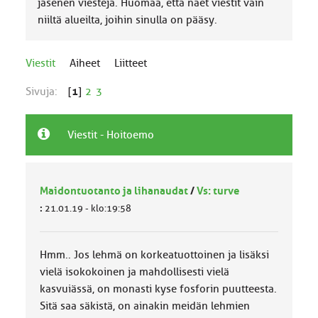
jäsenen viestejä. Huomaa, että näet viestit vain
niiltä alueilta, joihin sinulla on pääsy.
Viestit
Aiheet
Liitteet
Sivuja:
[
1
]
2
3
Viestit - Hoitoemo
Maidontuotanto ja lihanaudat
/
Vs: turve
:
21.01.19 - klo:19:58
Hmm.. Jos lehmä on korkeatuottoinen ja lisäksi
vielä isokokoinen ja mahdollisesti vielä
kasvuiässä, on monasti kyse fosforin puutteesta.
Sitä saa säkistä, on ainakin meidän lehmien