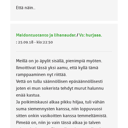
Että näin..
Maidontuotanto ja lihanaudat
/
Vs: hurjaaa.
:
25.09.18 - klo:22:50
Meillä on jo äpylit sisällä, pienimpiä myöten.
Ilmoittivat tässä yksi aamu, että kyllä tämä
ramppaaminen nyt riittää.
Vettä on tullu säännöllisen epäsäännöllisesti
joten ei mun sokerista tehdyt murut halunnu
enää kastua.
Ja poikimiskausi alkaa pikku hiljaa, tuli vähän
suma siemennysten kanssa, niin loppuvuosi
sitten onkin vasikoitten kanssa temmeltämistä.
Pimeää on, niin jo vain tässä alkaa jo talven