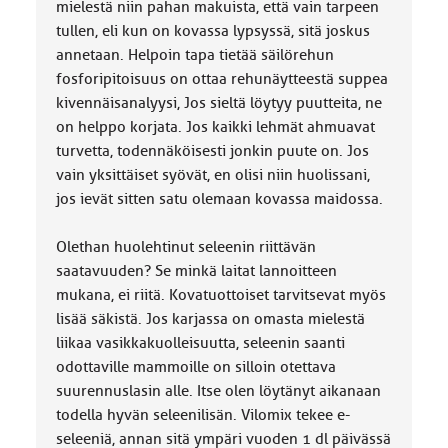
mielestä niin pahan makuista, että vain tarpeen
tullen, eli kun on kovassa lypsyssä, sitä joskus
annetaan. Helpoin tapa tietää säilörehun
fosforipitoisuus on ottaa rehunäytteestä suppea
kivennäisanalyysi, Jos sieltä löytyy puutteita, ne
on helppo korjata. Jos kaikki lehmät ahmuavat
turvetta, todennäköisesti jonkin puute on. Jos
vain yksittäiset syövät, en olisi niin huolissani,
jos ievät sitten satu olemaan kovassa maidossa.
Olethan huolehtinut seleenin riittävän
saatavuuden? Se minkä laitat lannoitteen
mukana, ei riitä. Kovatuottoiset tarvitsevat myös
lisää säkistä. Jos karjassa on omasta mielestä
liikaa vasikkakuolleisuutta, seleenin saanti
odottaville mammoille on silloin otettava
suurennuslasin alle. Itse olen löytänyt aikanaan
todella hyvän seleenilisän. Vilomix tekee e-
seleeniä, annan sitä ympäri vuoden 1 dl päivässä