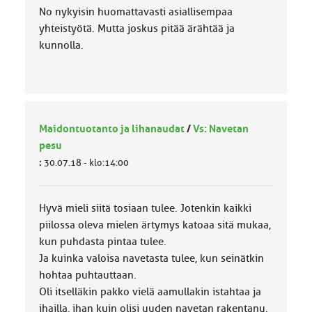
No nykyisin huomattavasti asiallisempaa
yhteistyötä. Mutta joskus pitää ärähtää ja
kunnolla.
Maidontuotanto ja lihanaudat
/
Vs: Navetan
pesu
:
30.07.18 - klo:14:00
Hyvä mieli siitä tosiaan tulee. Jotenkin kaikki
piilossa oleva mielen ärtymys katoaa sitä mukaa,
kun puhdasta pintaa tulee.
Ja kuinka valoisa navetasta tulee, kun seinätkin
hohtaa puhtauttaan.
Oli itselläkin pakko vielä aamullakin istahtaa ja
ihailla, ihan kuin olisi uuden navetan rakentanu,