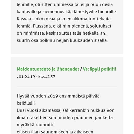
lehmille, oli sitten ummessa tai ei ja puoli desiä
kantaville ja siemennysikää lähestyville hiehoille.
Kasvaa isokokoisia ja jo ensikkona tuotteliaita
lehmiä. Plussana, eikä niin pienenä, solutukset
on minimissä, keskisolutus tällä hetkellä 35,
suurin osa poikinu neljän kuukauden sisällä.
Maidontuotanto ja lihanaudat
/
Vs: äpyli poikiiii
:
01.01.19 - klo:14:57
Hyvää vuoden 2019 ensimmäistä päivää
kaikille!!!
Uusi vuosi alkamassa, sai kerrankin nukkua yön
ilman rakettien sun muiden pommien pauketta,
myräkkä rauhoitti
eilisen illan saunomiseen ja aikaiseen