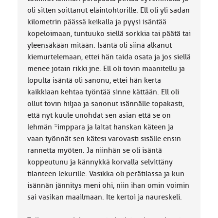
oli sitten soittanut eläintohtorille. Ell oli yli sadan
kilometrin päässä keikalla ja pyysi isäntää
kopeloimaan, tuntuuko siellä sorkkia tai päätä tai
yleensäkään mitään. Isäntä oli siinä alkanut
kiemurtelemaan, ettei hän taida osata ja jos siellä
menee jotain rikki jne. Ell oli tovin maanitellu ja
lopulta isäntä oli sanonu, ettei hän kerta
kaikkiaan kehtaa työntää sinne kättään. Ell oli
ollut tovin hiljaa ja sanonut isännälle topakasti,
että nyt kuule unohdat sen asian että se on
lehmän *imppara ja laitat hanskan käteen ja
vaan työnnät sen kätesi varovasti sisälle ensin
rannetta myöten. Ja niinhän se oli isäntä
koppeutunu ja kännykkä korvalla selvittäny
tilanteen lekurille. Vasikka oli perätilassa ja kun
isännän jännitys meni ohi, niin ihan omin voimin
sai vasikan maailmaan. Ite kertoi ja naureskeli.