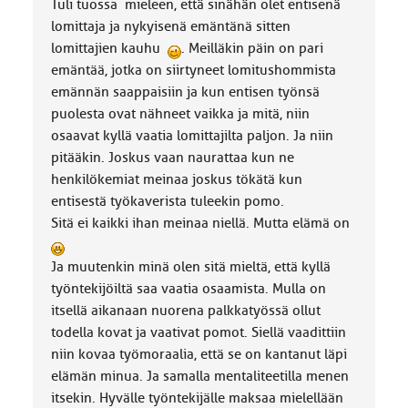
Tuli tuossa mieleen, että sinähän olet entisenä
lomittaja ja nykyisenä emäntänä sitten
lomittajien kauhu
. Meilläkin päin on pari
emäntää, jotka on siirtyneet lomitushommista
emännän saappaisiin ja kun entisen työnsä
puolesta ovat nähneet vaikka ja mitä, niin
osaavat kyllä vaatia lomittajilta paljon. Ja niin
pitääkin. Joskus vaan naurattaa kun ne
henkilökemiat meinaa joskus tökätä kun
entisestä työkaverista tuleekin pomo.
Sitä ei kaikki ihan meinaa niellä. Mutta elämä on
Ja muutenkin minä olen sitä mieltä, että kyllä
työntekijöiltä saa vaatia osaamista. Mulla on
itsellä aikanaan nuorena palkkatyössä ollut
todella kovat ja vaativat pomot. Siellä vaadittiin
niin kovaa työmoraalia, että se on kantanut läpi
elämän minua. Ja samalla mentaliteetilla menen
itsekin. Hyvälle työntekijälle maksaa mielellään