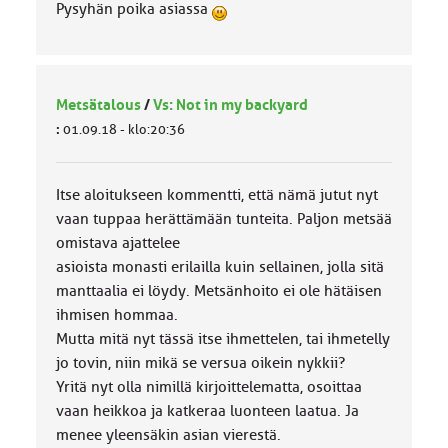
Pysyhän poika asiassa
Metsätalous
/
Vs: Not in my backyard
:
01.09.18 - klo:20:36
Itse aloitukseen kommentti, että nämä jutut nyt
vaan tuppaa herättämään tunteita. Paljon metsää
omistava ajattelee
asioista monasti erilailla kuin sellainen, jolla sitä
manttaalia ei löydy. Metsänhoito ei ole hätäisen
ihmisen hommaa.
Mutta mitä nyt tässä itse ihmettelen, tai ihmetelly
jo tovin, niin mikä se versua oikein nykkii?
Yritä nyt olla nimillä kirjoittelematta, osoittaa
vaan heikkoa ja katkeraa luonteen laatua. Ja
menee yleensäkin asian vierestä.