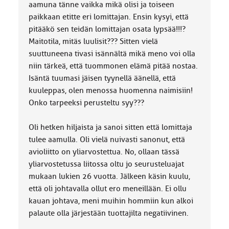
aamuna tänne vaikka mikä olisi ja toiseen
paikkaan etitte eri lomittajan. Ensin kysyi, että
pitääkö sen teidän lomittajan osata lypsää!!!?
Maitotila, mitäs luulisit??? Sitten vielä
suuttuneena tivasi isännältä mikä meno voi olla
niin tärkeä, että tuommonen elämä pitää nostaa.
Isäntä tuumasi jäisen tyynellä äänellä, että
kuuleppas, olen menossa huomenna naimisiin!
Onko tarpeeksi perusteltu syy???
Oli hetken hiljaista ja sanoi sitten että lomittaja
tulee aamulla. Oli vielä nuivasti sanonut, että
avioliitto on yliarvostettua. No, ollaan tässä
yliarvostetussa liitossa oltu jo seurusteluajat
mukaan lukien 26 vuotta. Jälkeen käsin kuulu,
että oli johtavalla ollut ero meneillään. Ei ollu
kauan johtava, meni muihin hommiin kun alkoi
palaute olla järjestään tuottajilta negatiivinen.