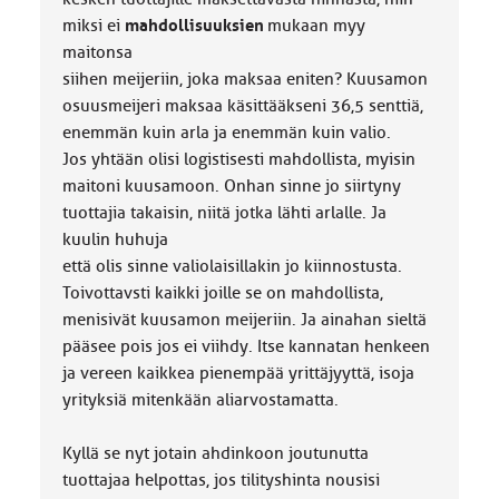
miksi ei
mahdollisuuksien
mukaan myy
maitonsa
siihen meijeriin, joka maksaa eniten? Kuusamon
osuusmeijeri maksaa käsittääkseni 36,5 senttiä,
enemmän kuin arla ja enemmän kuin valio.
Jos yhtään olisi logistisesti mahdollista, myisin
maitoni kuusamoon. Onhan sinne jo siirtyny
tuottajia takaisin, niitä jotka lähti arlalle. Ja
kuulin huhuja
että olis sinne valiolaisillakin jo kiinnostusta.
Toivottavsti kaikki joille se on mahdollista,
menisivät kuusamon meijeriin. Ja ainahan sieltä
pääsee pois jos ei viihdy. Itse kannatan henkeen
ja vereen kaikkea pienempää yrittäjyyttä, isoja
yrityksiä mitenkään aliarvostamatta.
Kyllä se nyt jotain ahdinkoon joutunutta
tuottajaa helpottas, jos tilityshinta nousisi