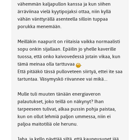
vähemmän kaljapullon kanssa ja kun siihen
ärräviinaa vielä kyytipojaksi ottaa, niin kyllä
vähän vänttyrällä asenteella silloin tuppaa
porukka menemään.
Meilläkin naapurit on riitaisia vaikka normaalisti
sopu onkin sijallaan. Epäilin jo yhelle kaverille
tuossa, että onko kaivovedessä jotain vikaa, kun
tämä meinaa olla tarttuvaa
.
Että pitääkö tässä pulloveteen siirtyä, ettei ite saa
tartuntaa. Väsymyskö riivannee vai mikä...
Mulle tuli muuten tänään energiaveron
palautukset, joko teillä on näkynyt? Ihan
tarpeeseen tulivat, alkaa pussin pohja paistaa,
kun on ollut lehmiä paljon ummessa, niin ei
paljoa maitotiliä ole herunu.
Jaha, ja kello näyttää siltä, että kauneusunet jää