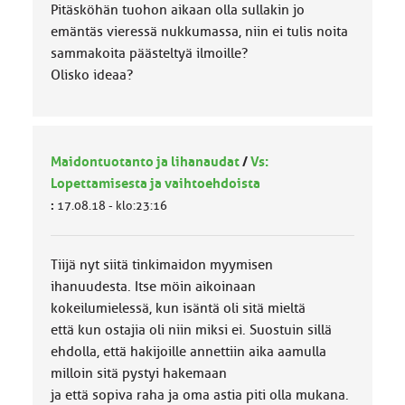
Pitäsköhän tuohon aikaan olla sullakin jo
emäntäs vieressä nukkumassa, niin ei tulis noita
sammakoita päästeltyä ilmoille?
Olisko ideaa?
Maidontuotanto ja lihanaudat
/
Vs:
Lopettamisesta ja vaihtoehdoista
:
17.08.18 - klo:23:16
Tiijä nyt siitä tinkimaidon myymisen
ihanuudesta. Itse möin aikoinaan
kokeilumielessä, kun isäntä oli sitä mieltä
että kun ostajia oli niin miksi ei. Suostuin sillä
ehdolla, että hakijoille annettiin aika aamulla
milloin sitä pystyi hakemaan
ja että sopiva raha ja oma astia piti olla mukana.