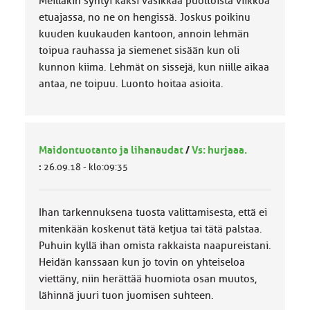
Meilläkin syntyi kaksi vasikkaa puoltoista viikkoa
etuajassa, no ne on hengissä. Joskus poikinu
kuuden kuukauden kantoon, annoin lehmän
toipua rauhassa ja siemenet sisään kun oli
kunnon kiima. Lehmät on sissejä, kun niille aikaa
antaa, ne toipuu. Luonto hoitaa asioita.
Maidontuotanto ja lihanaudat
/
Vs: hurjaaa.
:
26.09.18 - klo:09:35
Ihan tarkennuksena tuosta valittamisesta, että ei
mitenkään koskenut tätä ketjua tai tätä palstaa.
Puhuin kyllä ihan omista rakkaista naapureistani.
Heidän kanssaan kun jo tovin on yhteiseloa
viettäny, niin herättää huomiota osan muutos,
lähinnä juuri tuon juomisen suhteen.