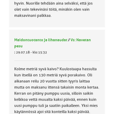
hyvin. Nuorille tehdään aina selväksi, että jos
olet vain tekevinäsi töitä, minäkin olen vain
maksavinani palkkaa.
Maidontuotanto ja lihanaudat
/
Vs: Navetan
pesu
:
29.07.18 - klo:15:32
Kolme metriä syvä kaivo? Kuulostaapa hassulta
kun itsellä on 130 metriä syvä porakaivo. Oli
aikanaan reilu 20 vuotta sitten tyyris laittaa
mutta on maksanu ittensä takaisin monta kertaa.
Kerran on pitäny pumppu uusia, silloin saikin
kelkkoa vettä muualta kaksi päivää, ennen kuin
uusi pumppu tuli ja saatiin paikalleen. Yksi mies
käytännössä ajoi sitä konteilla kaksi päivää.