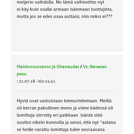
meijerin vaihdolla. No tämä vaihtoehto nyt
ei käy kuin osalle armaan isänmaan tuottajista,
mutta jos se edes osaa auttaisi, niin miksi ei???
Maidontuotanto ja lihanaudat
/
Vs: Navetan
pesu
:
31.07.18 - klo:14:41
Hyviä ovat vastuistaan kiemurtelemaan. Meillä
oli kerran pakollinen meno ja viime kädessä oli
lomittaja siirretty eri paikkaan. Isäntä siitä
suuttui oikein kunnolla ja sanoi, että nyt *aatana
se heille varattu lomittaja tulee seuraavana