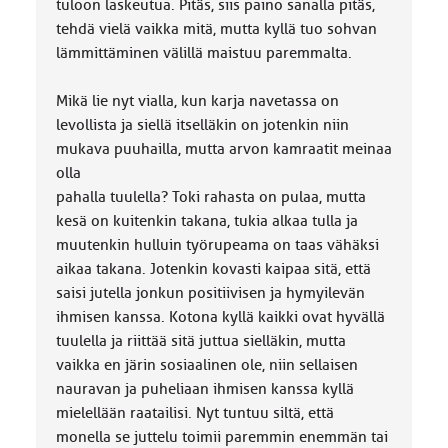
tuloon laskeutua. Pitäs, siis paino sanalla pitäs,
tehdä vielä vaikka mitä, mutta kyllä tuo sohvan
lämmittäminen välillä maistuu paremmalta.
Mikä lie nyt vialla, kun karja navetassa on
levollista ja siellä itselläkin on jotenkin niin
mukava puuhailla, mutta arvon kamraatit meinaa
olla
pahalla tuulella? Toki rahasta on pulaa, mutta
kesä on kuitenkin takana, tukia alkaa tulla ja
muutenkin hulluin työrupeama on taas vähäksi
aikaa takana. Jotenkin kovasti kaipaa sitä, että
saisi jutella jonkun positiivisen ja hymyilevän
ihmisen kanssa. Kotona kyllä kaikki ovat hyvällä
tuulella ja riittää sitä juttua sielläkin, mutta
vaikka en järin sosiaalinen ole, niin sellaisen
nauravan ja puheliaan ihmisen kanssa kyllä
mielellään raatailisi. Nyt tuntuu siltä, että
monella se juttelu toimii paremmin enemmän tai