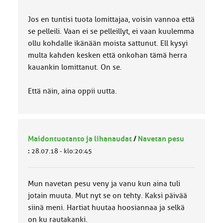
Jos en tuntisi tuota lomittajaa, voisin vannoa että
se pelleili. Vaan ei se pelleillyt, ei vaan kuulemma
ollu kohdalle ikänään moista sattunut. Ell kysyi
multa kahden kesken että onkohan tämä herra
kauankin lomittanut. On se.
Että näin, aina oppii uutta.
Maidontuotanto ja lihanaudat
/
Navetan pesu
:
28.07.18 - klo:20:45
Mun navetan pesu veny ja vanu kun aina tuli
jotain muuta. Mut nyt se on tehty. Kaksi päivää
siinä meni. Hartiat huutaa hoosiannaa ja selkä
on ku rautakanki.