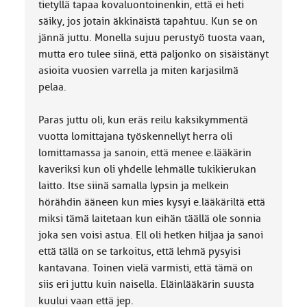
tietyllä tapaa kovaluontoinenkin, että ei heti
säiky, jos jotain äkkinäistä tapahtuu. Kun se on
jännä juttu. Monella sujuu perustyö tuosta vaan,
mutta ero tulee siinä, että paljonko on sisäistänyt
asioita vuosien varrella ja miten karjasilmä
pelaa.
Paras juttu oli, kun eräs reilu kaksikymmentä
vuotta lomittajana työskennellyt herra oli
lomittamassa ja sanoin, että menee e.lääkärin
kaveriksi kun oli yhdelle lehmälle tukikierukan
laitto. Itse siinä samalla lypsin ja melkein
hörähdin ääneen kun mies kysyi e.lääkäriltä että
miksi tämä laitetaan kun eihän täällä ole sonnia
joka sen voisi astua. Ell oli hetken hiljaa ja sanoi
että tällä on se tarkoitus, että lehmä pysyisi
kantavana. Toinen vielä varmisti, että tämä on
siis eri juttu kuin naisella. Eläinlääkärin suusta
kuului vaan että jep.