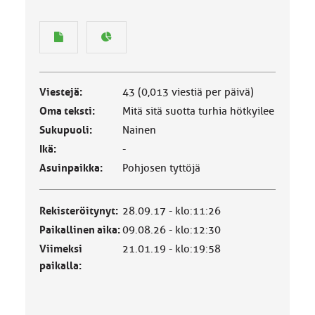
Viestejä:
43 (0,013 viestiä per päivä)
Oma teksti:
Mitä sitä suotta turhia hötkyilee
Sukupuoli:
Nainen
Ikä:
-
Asuinpaikka:
Pohjosen tyttöjä
Rekisteröitynyt:
28.09.17 - klo:11:26
Paikallinen aika:
09.08.26 - klo:12:30
Viimeksi
21.01.19 - klo:19:58
paikalla: