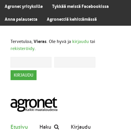
Agronet yrityksille
Tykkää meistä Facebookissa
Anna palautetta
Agronettiä kehittämässä
Tervetuloa,
Vieras
. Ole hyvä ja
kirjaudu
tai
rekisteröidy
.
Etusivu
Haku
Kirjaudu