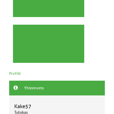
Profiili
Yhteenveto
Kake57
Tulokas