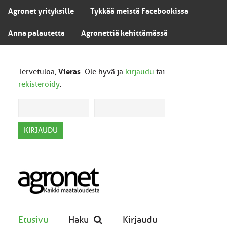
Agronet yrityksille
Tykkää meistä Facebookissa
Anna palautetta
Agronettiä kehittämässä
Tervetuloa,
Vieras
. Ole hyvä ja
kirjaudu
tai
rekisteröidy
.
Etusivu
Haku
Kirjaudu