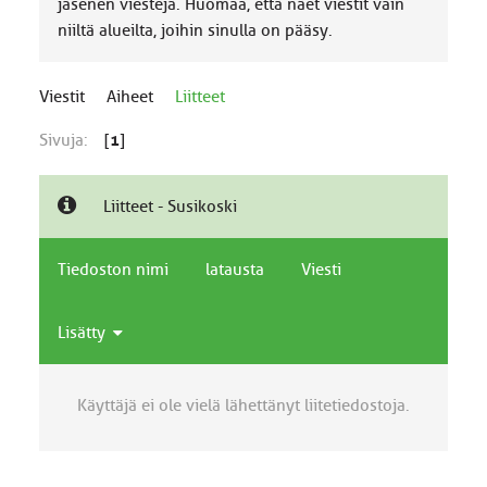
jäsenen viestejä. Huomaa, että näet viestit vain
niiltä alueilta, joihin sinulla on pääsy.
Viestit
Aiheet
Liitteet
Sivuja:
[
1
]
Liitteet - Susikoski
Tiedoston nimi
latausta
Viesti
Lisätty
Käyttäjä ei ole vielä lähettänyt liitetiedostoja.