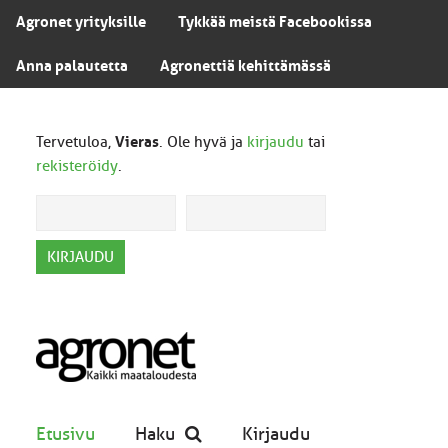
Agronet yrityksille
Tykkää meistä Facebookissa
Anna palautetta
Agronettiä kehittämässä
Tervetuloa,
Vieras
. Ole hyvä ja
kirjaudu
tai
rekisteröidy
.
Etusivu
Haku
Kirjaudu