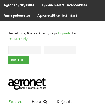
Agronet yrityksille
Tykkää meistä Facebookissa
Anna palautetta
Agronettiä kehittämässä
Tervetuloa,
Vieras
. Ole hyvä ja
kirjaudu
tai
rekisteröidy
.
Etusivu
Haku
Kirjaudu