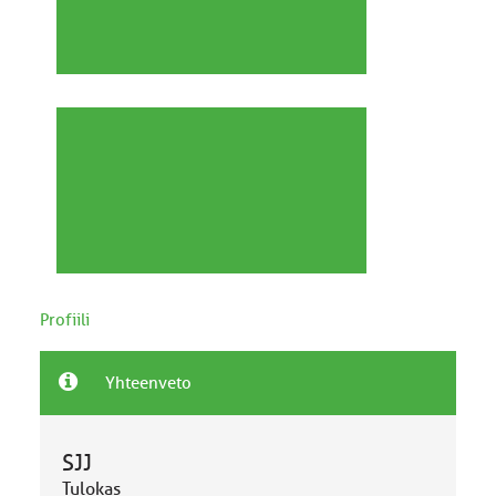
Profiili
Yhteenveto
SJJ
Tulokas