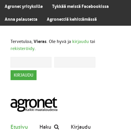
Agronet yrityksille
Tykkää meistä Facebookissa
Anna palautetta
Agronettiä kehittämässä
Tervetuloa,
Vieras
. Ole hyvä ja
kirjaudu
tai
rekisteröidy
.
Etusivu
Haku
Kirjaudu