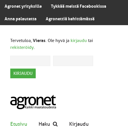
Agronet yrityksille
Tykkää meistä Facebookissa
Anna palautetta
Agronettiä kehittämässä
Tervetuloa,
Vieras
. Ole hyvä ja
kirjaudu
tai
rekisteröidy
.
Etusivu
Haku
Kirjaudu