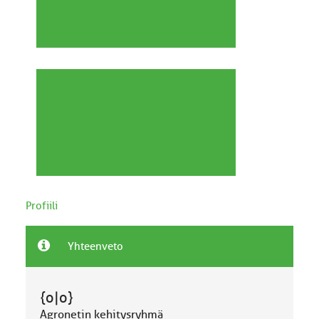
Profiili
Yhteenveto
{o|o}
Agronetin kehitysryhmä