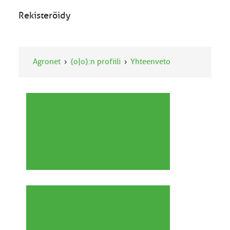
Rekisteröidy
Agronet
{o|o}:n profiili
Yhteenveto