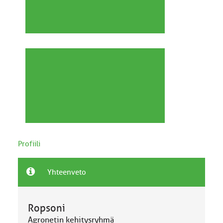
Profiili
Yhteenveto
Ropsoni
Agronetin kehitysryhmä