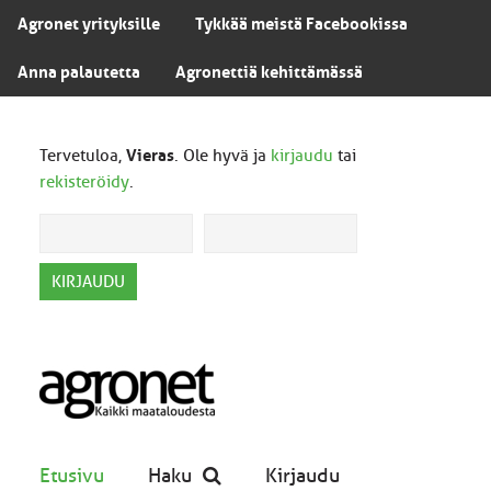
Agronet yrityksille
Tykkää meistä Facebookissa
Anna palautetta
Agronettiä kehittämässä
Tervetuloa,
Vieras
. Ole hyvä ja
kirjaudu
tai
rekisteröidy
.
Etusivu
Haku
Kirjaudu