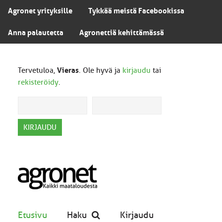
Agronet yrityksille
Tykkää meistä Facebookissa
Anna palautetta
Agronettiä kehittämässä
Tervetuloa,
Vieras
. Ole hyvä ja
kirjaudu
tai
rekisteröidy
.
Etusivu
Haku
Kirjaudu