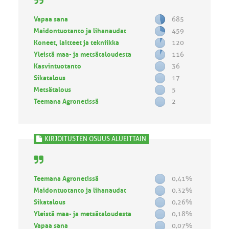
Vapaa sana
685
Maidontuotanto ja lihanaudat
459
Koneet, laitteet ja tekniikka
120
Yleistä maa- ja metsätaloudesta
116
Kasvintuotanto
36
Sikatalous
17
Metsätalous
5
Teemana Agronetissä
2
KIRJOITUSTEN OSUUS ALUEITTAIN
Teemana Agronetissä
0,41%
Maidontuotanto ja lihanaudat
0,32%
Sikatalous
0,26%
Yleistä maa- ja metsätaloudesta
0,18%
Vapaa sana
0,07%