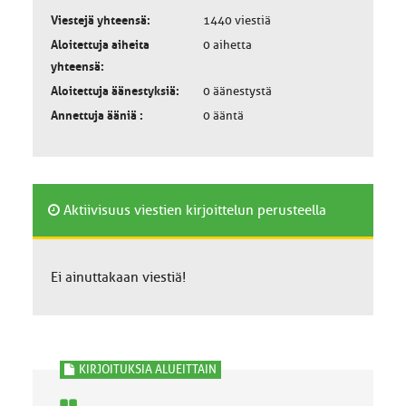
Viestejä yhteensä:
1440 viestiä
Aloitettuja aiheita
0 aihetta
yhteensä:
Aloitettuja äänestyksiä:
0 äänestystä
Annettuja ääniä :
0 ääntä
Aktiivisuus viestien kirjoittelun perusteella
Ei ainuttakaan viestiä!
KIRJOITUKSIA ALUEITTAIN