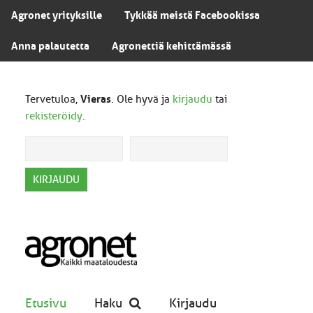
Agronet yrityksille
Tykkää meistä Facebookissa
Anna palautetta
Agronettiä kehittämässä
Tervetuloa,
Vieras
. Ole hyvä ja
kirjaudu
tai
rekisteröidy
.
Etusivu
Haku
Kirjaudu