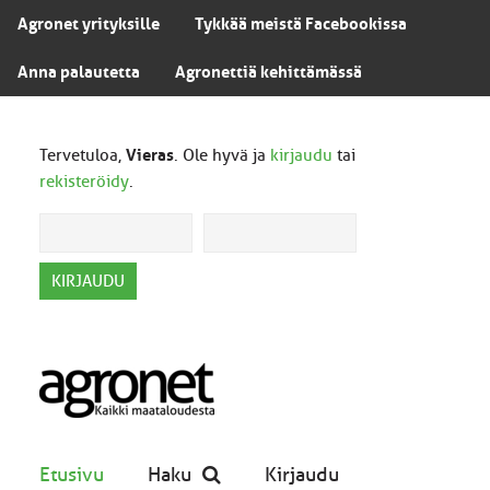
Agronet yrityksille
Tykkää meistä Facebookissa
Anna palautetta
Agronettiä kehittämässä
Tervetuloa,
Vieras
. Ole hyvä ja
kirjaudu
tai
rekisteröidy
.
Etusivu
Haku
Kirjaudu