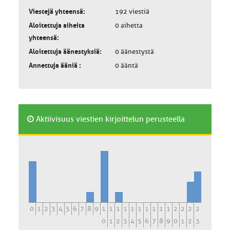
Viestejä yhteensä:
192 viestiä
Aloitettuja aiheita
0 aihetta
yhteensä:
Aloitettuja äänestyksiä:
0 äänestystä
Annettuja ääniä :
0 ääntä
Aktiivisuus viestien kirjoittelun perusteella
0
1
2
3
4
5
6
7
8
9
1
1
1
1
1
1
1
1
1
1
2
2
2
2
0
1
2
3
4
5
6
7
8
9
0
1
2
3