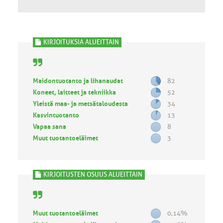
KIRJOITUKSIA ALUEITTAIN
Maidontuotanto ja lihanaudat
82
Koneet, laitteet ja tekniikka
52
Yleistä maa- ja metsätaloudesta
34
Kasvintuotanto
13
Vapaa sana
8
Muut tuotantoeläimet
3
KIRJOITUSTEN OSUUS ALUEITTAIN
Muut tuotantoeläimet
0,14%