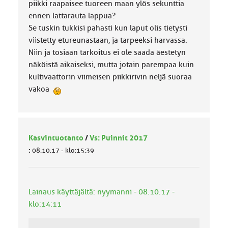
piikki raapaisee tuoreen maan ylös sekunttia
ennen lattarauta lappua?
Se tuskin tukkisi pahasti kun laput olis tietysti
viistetty etureunastaan, ja tarpeeksi harvassa.
Niin ja tosiaan tarkoitus ei ole saada äestetyn
näköistä aikaiseksi, mutta jotain parempaa kuin
kultivaattorin viimeisen piikkirivin neljä suoraa
vakoa
Kasvintuotanto
/
Vs: Puinnit 2017
:
08.10.17 - klo:15:39
Lainaus käyttäjältä: nyymanni - 08.10.17 -
klo:14:11