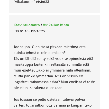
"vikakoodin" etsintää.
Kasvintuotanto
/
Vs: Pellon hinta
:
19.01.18 - klo:18:25
Joopa joo. Olen tässä pitkään miettinyt että
kuinka tyhmä oikein olenkaan?
Täs on lähellä tehty sekä vuokrasopimuksia että
maakauppa kuitenkin sellaisilla summilla että
mun exel-taulukko ei ymmärrä niitä ollenkaan.
Mutta pankki ymmärtää. Niis on vissiin eri
logaritmi ratkomassa asiaa? Mun exelissä ei tosin
ole eläin- saraketta ollenkaan...
Jos tosiaan se pelto ostetaan tulevia polvia
varten, tulisi jatkon olla varmaa jo kaupan teko