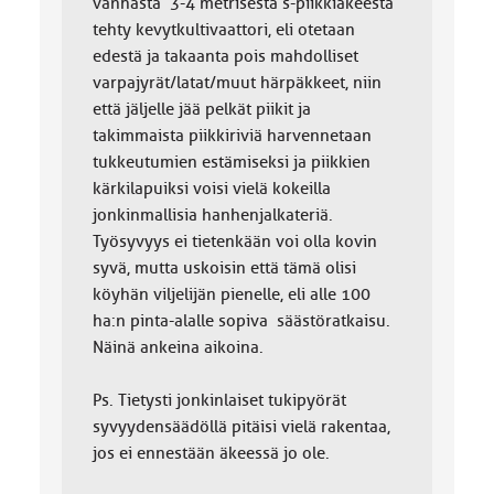
vanhasta 3-4 metrisestä s-piikkiäkeestä
tehty kevytkultivaattori, eli otetaan
edestä ja takaanta pois mahdolliset
varpajyrät/latat/muut härpäkkeet, niin
että jäljelle jää pelkät piikit ja
takimmaista piikkiriviä harvennetaan
tukkeutumien estämiseksi ja piikkien
kärkilapuiksi voisi vielä kokeilla
jonkinmallisia hanhenjalkateriä.
Työsyvyys ei tietenkään voi olla kovin
syvä, mutta uskoisin että tämä olisi
köyhän viljelijän pienelle, eli alle 100
ha:n pinta-alalle sopiva säästöratkaisu.
Näinä ankeina aikoina.
Ps. Tietysti jonkinlaiset tukipyörät
syvyydensäädöllä pitäisi vielä rakentaa,
jos ei ennestään äkeessä jo ole.