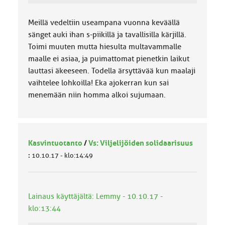
Meillä vedeltiin useampana vuonna keväällä
sänget auki ihan s-piikillä ja tavallisilla kärjillä.
Toimi muuten mutta hiesulta multavammalle
maalle ei asiaa, ja puimattomat pienetkin laikut
lauttasi äkeeseen. Todella ärsyttävää kun maalaji
vaihtelee lohkoilla! Eka ajokerran kun sai
menemään niin homma alkoi sujumaan.
Kasvintuotanto
/
Vs: Viljelijöiden solidaarisuus
:
10.10.17 - klo:14:49
Lainaus käyttäjältä: Lemmy - 10.10.17 -
klo:13:44