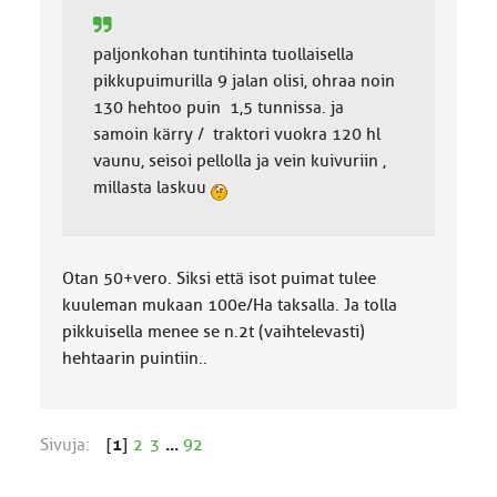
paljonkohan tuntihinta tuollaisella
pikkupuimurilla 9 jalan olisi, ohraa noin
130 hehtoo puin 1,5 tunnissa. ja
samoin kärry / traktori vuokra 120 hl
vaunu, seisoi pellolla ja vein kuivuriin ,
millasta laskuu
Otan 50+vero. Siksi että isot puimat tulee
kuuleman mukaan 100e/Ha taksalla. Ja tolla
pikkuisella menee se n.2t (vaihtelevasti)
hehtaarin puintiin..
Sivuja:
[
1
]
2
3
...
92