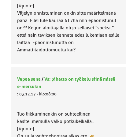
[/quote]
Viljelyn onnistuminen onkin sitte määritelmänä
paha. Ellei tule kauraa 6T /ha niin epäonistunut
on?? Ketjun aloittajalla oli jo sellaiset "speksit"
ettei näin taviksen kannata edes lukemiaan esille
laittaa. Epäonnistunutta on.
Ammattitaidottomuutta kai?
Vapaa sana
/
Vs: pihatto on työkalu siinä missä
e-mersukin
:
03.12.17 - klo:08:00
Tuo liikkuminenkin on suhteellinen
käsite..mersulla vaiko potkukelkalla..
[/quote]
On sulla vaihtoehdoissa aikas ero