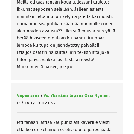
Meillä oli taas tänään kotia tullessani tuuletus
ikkunat sepposen selällään. Jälleen asiasta
mainitsin, että mul on kylymä ja että kai muistit
oumannin sisäpotikan kääntää minimille ennen
akkunoiden avausta?? Ellei sitä muista niin yöllä
herää hikiseen olotilaan ku pannu tuuppaa
lämpöä ku tupa on jäähdytetty päivällä!!
Että jos osaisin nalkuttaa, nin tekisin sitä joka
hiton päivä, vaikka just tästä aiheesta!
Mutku meillä haisee, jne jne
Vapaa sana
/
Vs: Yksittäis tapaus Ossi Nyman.
:
16.10.17 - klo:21:33
Piti tänään laittaa kaupunkilais kaverille viesti
että keli on sellainen et olisko ollu paree jäädä