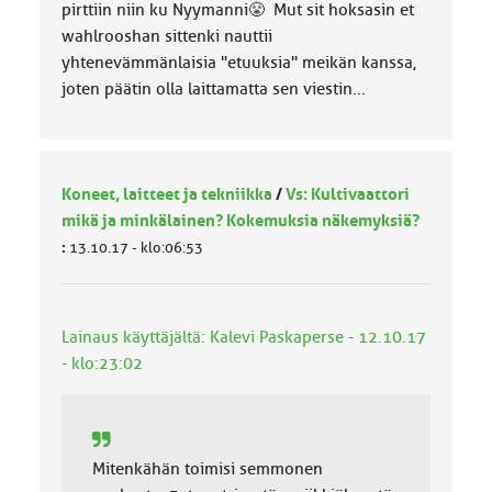
pirttiin niin ku Nyymanni😤 Mut sit hoksasin et
wahlrooshan sittenki nauttii
yhtenevämmänlaisia "etuuksia" meikän kanssa,
joten päätin olla laittamatta sen viestin...
Koneet, laitteet ja tekniikka
/
Vs: Kultivaattori
mikä ja minkälainen? Kokemuksia näkemyksiä?
:
13.10.17 - klo:06:53
Lainaus käyttäjältä: Kalevi Paskaperse - 12.10.17
- klo:23:02
Mitenkähän toimisi semmonen