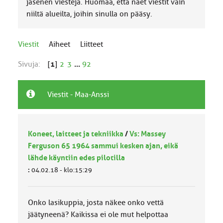
jäsenen viestejä. Huomaa, että näet viestit vain
niiltä alueilta, joihin sinulla on pääsy.
Viestit
Aiheet
Liitteet
Sivuja:
[
1
]
2
3
...
92
Viestit - Maa-Anssi
Koneet, laitteet ja tekniikka
/
Vs: Massey
Ferguson 65 1964 sammui kesken ajan, eikä
lähde käyntiin edes pilotilla
:
04.02.18 - klo:15:29
Onko lasikuppia, josta näkee onko vettä
jäätyneenä? Kaikissa ei ole mut helpottaa