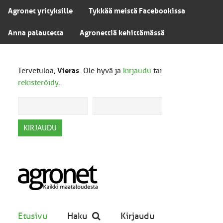
Agronet yrityksille
Tykkää meistä Facebookissa
Anna palautetta
Agronettiä kehittämässä
Tervetuloa,
Vieras
. Ole hyvä ja
kirjaudu
tai
rekisteröidy
.
Etusivu
Haku
Kirjaudu