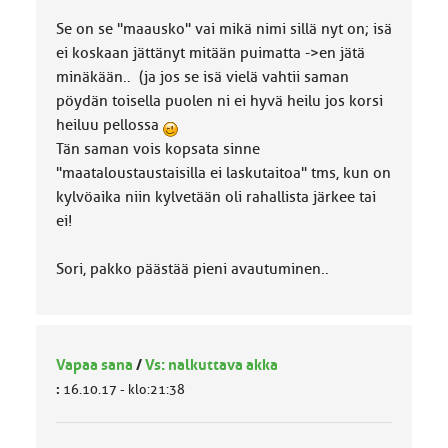
Se on se "maausko" vai mikä nimi sillä nyt on; isä
ei koskaan jättänyt mitään puimatta ->en jätä
minäkään.. (ja jos se isä vielä vahtii saman
pöydän toisella puolen ni ei hyvä heilu jos korsi
heiluu pellossa
Tän saman vois kopsata sinne
"maataloustaustaisilla ei laskutaitoa" tms, kun on
kylvöaika niin kylvetään oli rahallista järkee tai
ei!
Sori, pakko päästää pieni avautuminen..
Vapaa sana
/
Vs: nalkuttava akka
:
16.10.17 - klo:21:38