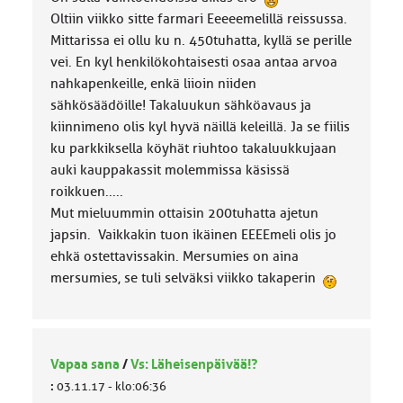
Oltiin viikko sitte farmari Eeeeemelillä reissussa.
Mittarissa ei ollu ku n. 450tuhatta, kyllä se perille
vei. En kyl henkilökohtaisesti osaa antaa arvoa
nahkapenkeille, enkä liioin niiden
sähkösäädöille! Takaluukun sähköavaus ja
kiinnimeno olis kyl hyvä näillä keleillä. Ja se fiilis
ku parkkiksella köyhät riuhtoo takaluukkujaan
auki kauppakassit molemmissa käsissä
roikkuen.....
Mut mieluummin ottaisin 200tuhatta ajetun
japsin. Vaikkakin tuon ikäinen EEEEmeli olis jo
ehkä ostettavissakin. Mersumies on aina
mersumies, se tuli selväksi viikko takaperin
Vapaa sana
/
Vs: Läheisenpäivää!?
:
03.11.17 - klo:06:36