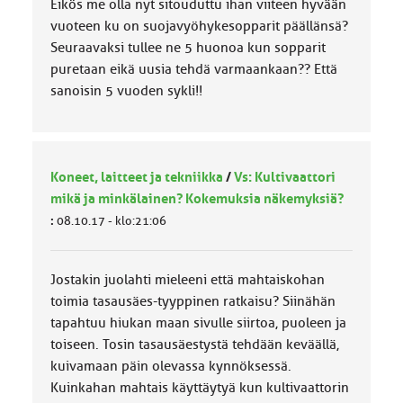
Eikös me olla nyt sitouduttu ihan viiteen hyvään
vuoteen ku on suojavyöhykesopparit päällänsä?
Seuraavaksi tullee ne 5 huonoa kun sopparit
puretaan eikä uusia tehdä varmaankaan?? Että
sanoisin 5 vuoden sykli!!
Koneet, laitteet ja tekniikka
/
Vs: Kultivaattori
mikä ja minkälainen? Kokemuksia näkemyksiä?
:
08.10.17 - klo:21:06
Jostakin juolahti mieleeni että mahtaiskohan
toimia tasausäes-tyyppinen ratkaisu? Siinähän
tapahtuu hiukan maan sivulle siirtoa, puoleen ja
toiseen. Tosin tasausäestystä tehdään keväällä,
kuivamaan päin olevassa kynnöksessä.
Kuinkahan mahtais käyttäytyä kun kultivaattorin