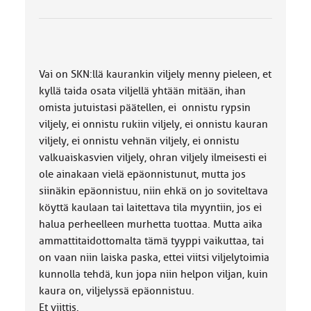
Vai on SKN:llä kaurankin viljely menny pieleen, et
kyllä taida osata viljellä yhtään mitään, ihan
omista jutuistasi päätellen, ei onnistu rypsin
viljely, ei onnistu rukiin viljely, ei onnistu kauran
viljely, ei onnistu vehnän viljely, ei onnistu
valkuaiskasvien viljely, ohran viljely ilmeisesti ei
ole ainakaan vielä epäonnistunut, mutta jos
siinäkin epäonnistuu, niin ehkä on jo soviteltava
köyttä kaulaan tai laitettava tila myyntiin, jos ei
halua perheelleen murhetta tuottaa. Mutta aika
ammattitaidottomalta tämä tyyppi vaikuttaa, tai
on vaan niin laiska paska, ettei viitsi viljelytoimia
kunnolla tehdä, kun jopa niin helpon viljan, kuin
kaura on, viljelyssä epäonnistuu.
Et viittis.