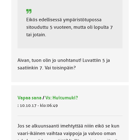
Eikös edellisessä ympäristötupossa
sitouduttu 5 vuoteen, mutta oli lopulta 7
tai jotain.
Aivan, tuon olin jo unohtanut! Luvattiin 5 ja
saatiinkin 7. Vai toisinpäin?
Vapaa sana
/
Vs: Huitumuki?
:
10.10.17 - klo:06:49
Jos se alkuunsaanti imehtyttää niiin eikö se kun
vaari-ikäinen vaihtaa vaippoja ja valvoo oman