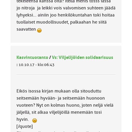
tekeleensä kanssa öitä? Itellä menis tosss iässä
jo nitroja ja leikki vois valvomisen suhteen jäädä
lyhyeksi... ainiin joo henkilökuntahan toki hoitaa
tuollaiset muodollisuudet, palkaahan he siitä
saavatten
Kasvintuotanto
/
Vs: Viljelijöiden solidaarisuus
:
10.10.17 - klo:06:43
Eikös isossa kirjan mukaan olla sitouduttu
seitsemään hyvään- ja seitsemään huonoon
vuoteen? Nyt on kolmas huono, joten neljä vielä
jäljellä, sit alkaa viljelijöillä menemään tosi
hyvin.
[/quote]