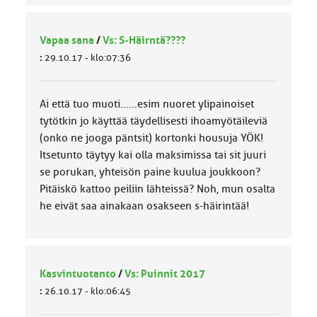
Vapaa sana
/
Vs: S-Häirntä????
:
29.10.17 - klo:07:36
Ai että tuo muoti......esim nuoret ylipainoiset
tytötkin jo käyttää täydellisesti ihoamyötäileviä
(onko ne jooga päntsit) kortonki housuja YÖK!
Itsetunto täytyy kai olla maksimissa tai sit juuri
se porukan, yhteisön paine kuulua joukkoon?
Pitäiskö kattoo peiliin lähteissä? Noh, mun osalta
he eivät saa ainakaan osakseen s-häirintää!
Kasvintuotanto
/
Vs: Puinnit 2017
:
26.10.17 - klo:06:45