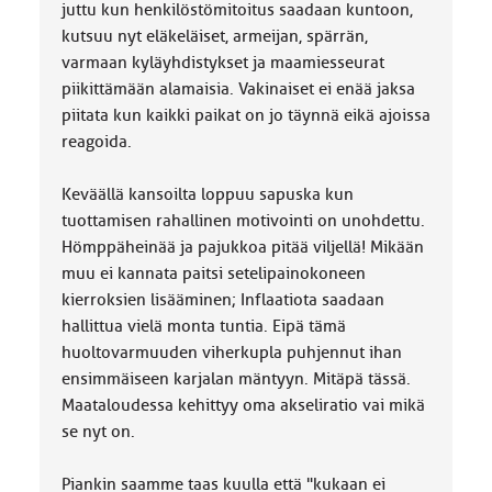
juttu kun henkilöstömitoitus saadaan kuntoon,
kutsuu nyt eläkeläiset, armeijan, spärrän,
varmaan kyläyhdistykset ja maamiesseurat
piikittämään alamaisia. Vakinaiset ei enää jaksa
piitata kun kaikki paikat on jo täynnä eikä ajoissa
reagoida.
Keväällä kansoilta loppuu sapuska kun
tuottamisen rahallinen motivointi on unohdettu.
Hömppäheinää ja pajukkoa pitää viljellä! Mikään
muu ei kannata paitsi setelipainokoneen
kierroksien lisääminen; Inflaatiota saadaan
hallittua vielä monta tuntia. Eipä tämä
huoltovarmuuden viherkupla puhjennut ihan
ensimmäiseen karjalan mäntyyn. Mitäpä tässä.
Maataloudessa kehittyy oma akseliratio vai mikä
se nyt on.
Piankin saamme taas kuulla että "kukaan ei