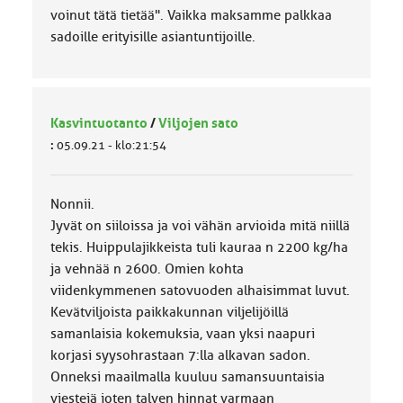
voinut tätä tietää". Vaikka maksamme palkkaa
sadoille erityisille asiantuntijoille.
Kasvintuotanto
/
Viljojen sato
:
05.09.21 - klo:21:54
Nonnii.
Jyvät on siiloissa ja voi vähän arvioida mitä niillä
tekis. Huippulajikkeista tuli kauraa n 2200 kg/ha
ja vehnää n 2600. Omien kohta
viidenkymmenen satovuoden alhaisimmat luvut.
Kevätviljoista paikkakunnan viljelijöillä
samanlaisia kokemuksia, vaan yksi naapuri
korjasi syysohrastaan 7:lla alkavan sadon.
Onneksi maailmalla kuuluu samansuuntaisia
viestejä joten talven hinnat varmaan