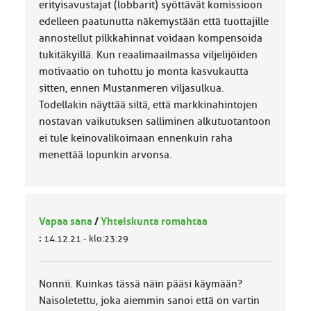
erityisavustajat (lobbarit) syöttävät komissioon
edelleen paatunutta näkemystään että tuottajille
annostellut pilkkahinnat voidaan kompensoida
tukitäkyillä. Kun reaalimaailmassa viljelijöiden
motivaatio on tuhottu jo monta kasvukautta
sitten, ennen Mustanmeren viljasulkua.
Todellakin näyttää siltä, että markkinahintojen
nostavan vaikutuksen salliminen alkutuotantoon
ei tule keinovalikoimaan ennenkuin raha
menettää lopunkin arvonsa.
Vapaa sana
/
Yhteiskunta romahtaa
:
14.12.21 - klo:23:29
Nonnii. Kuinkas tässä näin pääsi käymään?
Naisoletettu, joka aiemmin sanoi että on vartin