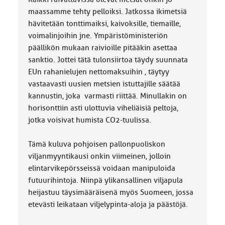
maassamme tehty pelloiksi. Jatkossa ikimetsiä
hävitetään tonttimaiksi, kaivoksille, tiemaille,
voimalinjoihin jne. Ympäristöministeriön
päällikön mukaan raivioille pitääkin asettaa
sanktio. Jottei tätä tulonsiirtoa täydy suunnata
EUn rahanielujen nettomaksuihin , täytyy
vastaavasti uusien metsien istuttajille säätää
kannustin, joka varmasti riittää. Minullakin on
horisonttiin asti ulottuvia viheliäisiä peltoja,
jotka voisivat humista CO2-tuulissa.
Tämä kuluva pohjoisen pallonpuoliskon
viljanmyyntikausi onkin viimeinen, jolloin
elintarvikepörsseissä voidaan manipuloida
futuurihintoja. Niinpä ylikansallinen viljapula
heijastuu täysimääräisenä myös Suomeen, jossa
etevästi leikataan viljelypinta-aloja ja päästöjä.