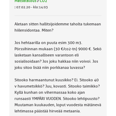
Metsätalous
/
CO2
:
07.02.20 - klo:14:03
Aletaan sitten hallitsijoidemme taholta tukemaan
hiilensidontaa. Miten?
Jos hehtaarilla on puuta esim 300 m3.
Pörssihinnan mukaan (30 €/co2-tn) 9000 €. Sekö
lasketaan kansalliseen varantoon eli
sosialisoidaan? Jos joku hakkaa niin voivoi. Jos
joku sitoo lisää niin porkkanaa luvassa?
Sitooko harmaantunut kuusikko? Ei. Sitooko 40
v havumetsikkö? Juu, kovasti. Sitooko taimikko?
Kyllä kunhan on vihermassaa koko ajan
runsaasti YMPÄRI VUODEN. Sitooko lehtipuusto?
Muutaman kuukauden, loput vuodesta mätänevä
lehtimassa päästää hirveää metaania.