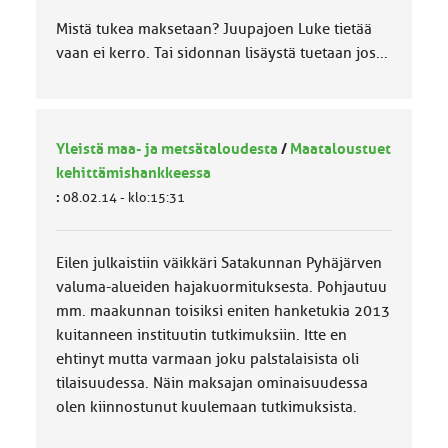
Mistä tukea maksetaan? Juupajoen Luke tietää
vaan ei kerro. Tai sidonnan lisäystä tuetaan jos...
Yleistä maa- ja metsätaloudesta
/
Maataloustuet
kehittämishankkeessa
:
08.02.14 - klo:15:31
Eilen julkaistiin väikkäri Satakunnan Pyhäjärven
valuma-alueiden hajakuormituksesta. Pohjautuu
mm. maakunnan toisiksi eniten hanketukia 2013
kuitanneen instituutin tutkimuksiin. Itte en
ehtinyt mutta varmaan joku palstalaisista oli
tilaisuudessa. Näin maksajan ominaisuudessa
olen kiinnostunut kuulemaan tutkimuksista.