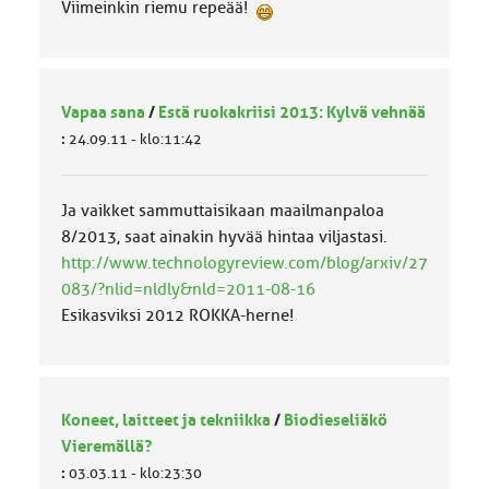
Viimeinkin riemu repeää!
Vapaa sana
/
Estä ruokakriisi 2013: Kylvä vehnää
:
24.09.11 - klo:11:42
Ja vaikket sammuttaisikaan maailmanpaloa
8/2013, saat ainakin hyvää hintaa viljastasi.
http://www.technologyreview.com/blog/arxiv/27
083/?nlid=nldly&nld=2011-08-16
Esikasviksi 2012 ROKKA-herne!
Koneet, laitteet ja tekniikka
/
Biodieseliäkö
Vieremällä?
:
03.03.11 - klo:23:30