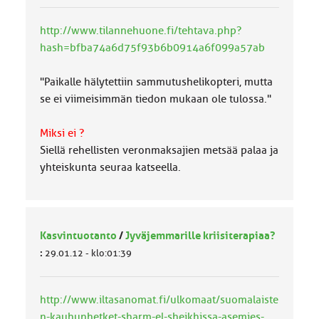
http://www.tilannehuone.fi/tehtava.php?
hash=bfba74a6d75f93b6b0914a6f099a57ab
"Paikalle hälytettiin sammutushelikopteri, mutta
se ei viimeisimmän tiedon mukaan ole tulossa."
Miksi ei ?
Siellä rehellisten veronmaksajien metsää palaa ja
yhteiskunta seuraa katseella.
Kasvintuotanto
/
Jyväjemmarille kriisiterapiaa?
:
29.01.12 - klo:01:39
http://www.iltasanomat.fi/ulkomaat/suomalaiste
n-kauhunhetket-sharm-el-sheikhissa-asemies-