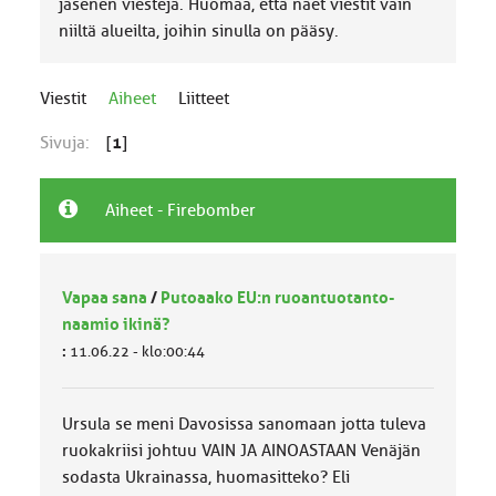
jäsenen viestejä. Huomaa, että näet viestit vain
niiltä alueilta, joihin sinulla on pääsy.
Viestit
Aiheet
Liitteet
Sivuja:
[
1
]
Aiheet - Firebomber
Vapaa sana
/
Putoaako EU:n ruoantuotanto-
naamio ikinä?
:
11.06.22 - klo:00:44
Ursula se meni Davosissa sanomaan jotta tuleva
ruokakriisi johtuu VAIN JA AINOASTAAN Venäjän
sodasta Ukrainassa, huomasitteko? Eli