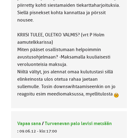
piirretty kohti siestamaiden tiekarttaharjoituksia.
Siellä pisnekset kohta kannattaa ja pörssit
nousee.
KRIISI TULEE, OLETKO VALMIS? (vrt P Holm
aamutelkkarissa)
Miten pääset osallistumaan helpoimmin
avustusohjelmaan? -Maksamalla kuuliaisesti
veroluonteisia maksuja.
Niiltä vältyt, jos alennat omaa kulutustasi sillä
elinkeinosta ulos otetua rahaa jaetaan
sullemulle. Tosin downswihtaamiseenkin on jo
reagoitu esim meediomaksussa, myellitulosta
Vapaa sana
/
Turvenevan palo levisi metsään
:
09.06.12 - klo:17:00