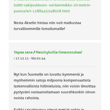
tulitti-vakijoukkoon--verilammikko-10-metrin-
paassa/art-1288445348028.html
Nosta Akselin hintaa niin voit matkustaa
turvallisemmille lomailumaille!
Vapaa sana
/
Metsityksille ilmastotukea!
:
17.12.11 - klo:01:44
Nyt kun Suomelle on luvattu kymmeniä ja
myöhemmin satoja miljoonia kompensaatiota
laskennallisista hiilinieluista, niin voisin ilmoittaa
pystyväni vastaanottamaan suurehkonkin siivun
noista rahoista.
Kaikki raivattavissa olevat metsät onkin jo