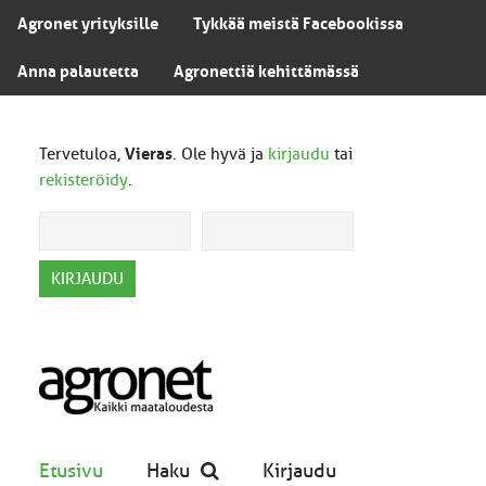
Agronet yrityksille
Tykkää meistä Facebookissa
Anna palautetta
Agronettiä kehittämässä
Tervetuloa,
Vieras
. Ole hyvä ja
kirjaudu
tai
rekisteröidy
.
Etusivu
Haku
Kirjaudu