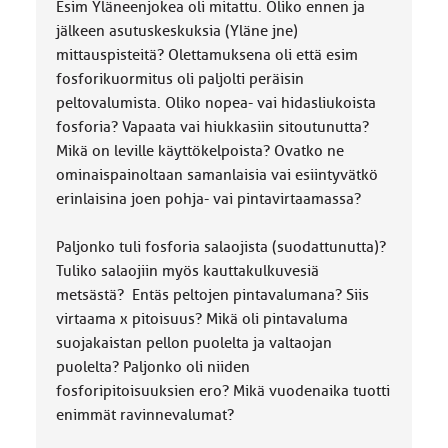
Esim Yläneenjokea oli mitattu. Oliko ennen ja
jälkeen asutuskeskuksia (Yläne jne)
mittauspisteitä? Olettamuksena oli että esim
fosforikuormitus oli paljolti peräisin
peltovalumista. Oliko nopea- vai hidasliukoista
fosforia? Vapaata vai hiukkasiin sitoutunutta?
Mikä on leville käyttökelpoista? Ovatko ne
ominaispainoltaan samanlaisia vai esiintyvätkö
erinlaisina joen pohja- vai pintavirtaamassa?
Paljonko tuli fosforia salaojista (suodattunutta)?
Tuliko salaojiin myös kauttakulkuvesiä
metsästä? Entäs peltojen pintavalumana? Siis
virtaama x pitoisuus? Mikä oli pintavaluma
suojakaistan pellon puolelta ja valtaojan
puolelta? Paljonko oli niiden
fosforipitoisuuksien ero? Mikä vuodenaika tuotti
enimmät ravinnevalumat?