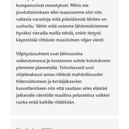
kompensoivat menetykset. Mihin me
jouduttaisinkaan ellei maassamme olisi niin
valtavia varastoja mitä pääsiäisestä lähtien on
uutisoitu. Vähin mitä voimme lähimmäisiemme
hyväksi vierailla mailla tehdä, onkin tietysti
käynnistää riittävän massiivinen viljan vienti.
Viljelyolosuhteet ovat lähivuosina
vaikeutumassa ja tuotannon suhde kulutukseen
pienenee planeetalla. Toivottavasti uusi
ohjelmakausi antaa riittävät mahdollisuudet
hiilensidontaan ja kerääjäkasvien
kasvattamiseen niin että saadaan edes elämää
jatkavalle väestölle maailma pelastettua vaikkei
ruoka enää kaikille riitäkkään.