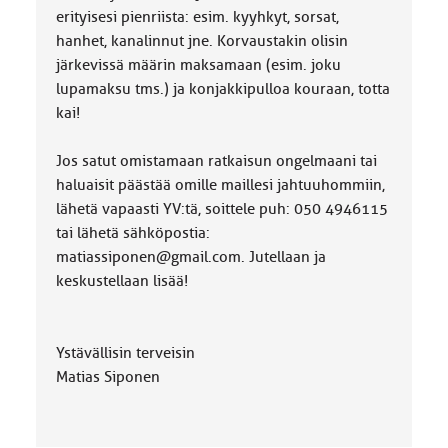
erityisesi pienriista: esim. kyyhkyt, sorsat,
hanhet, kanalinnut jne. Korvaustakin olisin
järkevissä määrin maksamaan (esim. joku
lupamaksu tms.) ja konjakkipulloa kouraan, totta
kai!
Jos satut omistamaan ratkaisun ongelmaani tai
haluaisit päästää omille maillesi jahtuuhommiin,
lähetä vapaasti YV:tä, soittele puh: 050 4946115
tai lähetä sähköpostia:
matiassiponen@gmail.com. Jutellaan ja
keskustellaan lisää!
Ystävällisin terveisin
Matias Siponen