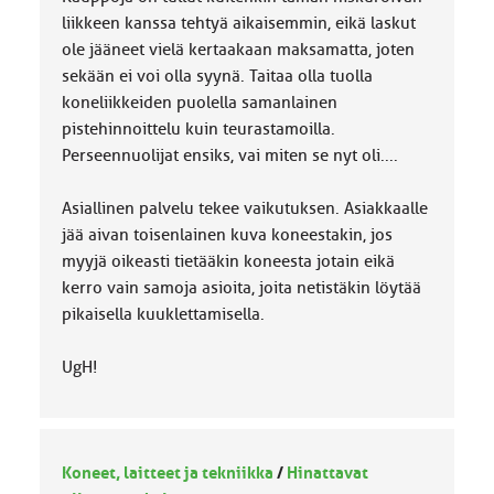
liikkeen kanssa tehtyä aikaisemmin, eikä laskut
ole jääneet vielä kertaakaan maksamatta, joten
sekään ei voi olla syynä. Taitaa olla tuolla
koneliikkeiden puolella samanlainen
pistehinnoittelu kuin teurastamoilla.
Perseennuolijat ensiks, vai miten se nyt oli....
Asiallinen palvelu tekee vaikutuksen. Asiakkaalle
jää aivan toisenlainen kuva koneestakin, jos
myyjä oikeasti tietääkin koneesta jotain eikä
kerro vain samoja asioita, joita netistäkin löytää
pikaisella kuuklettamisella.
UgH!
Koneet, laitteet ja tekniikka
/
Hinattavat