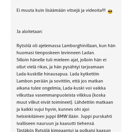
Ei muuta kuin lisäämään vitsejä ja videoita!!!
Ja aloitetaan:
Rytsölä oli ajelemassa Lamborghinillaan, kun hän
huomasi tienposkeen levinneen Ladan.
Silloin hänelle tuli mieleen ajat, jolloin hän ei
ollut vielä rikas, ja hän pysähtyi tarjoamaan
Lada-kuskille hinausapua. Lada kytkettiin
Lambon perään ja sovittiin, että jos matkan
aikana tulee ongelmia, Lada-kuski voi vaikka
vilkuttaa vasemmanpuoleista vilkkua (koska
muut vilkut eivät toimineet). Lähdettiin matkaan
ja kaikki sujui hyvin, kunnes ohi ajoi
helsinkiläinen juppi BMW:llään. Juppi purskahti
ivalliseen nauruun ja kaasutti tiehensä.
Tästäkös Rytsölä kimpaantui ja polkaisi kaasun