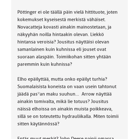
Pöttinger ei ole täällä päin vielä hittituote, joten
kokemukset kyseisestä merkistä vähäiset.
Novacatteja kovasti ainakin mainostetaan, ja
näkyyhän noilla hintaakin olevan. Liekkö
hintansa veroisia? Jousitus näyttäisi olevan
samanlainen kuin kuhnissa eli jouset ovat
suoraan alaspäin. Toimiikohan sitten yhtään
paremmin kuin kuhnissa?
Elho epäilyttää, mutta onko epäilyt turhia?
Suomalaisista koneista on vaan usein tahtonut
jäädä pas*an maku suuhun... Arrow näyttää
ainakin tomivalta, mikä lie totuus? Jousitus
näissä elhoissa on ainakin muista poikkeava,
sillä se on toteutettu hydrauliikalla. Miten toimii
sitten käytännössä?
Entäs muut merkit? John Deere painii omassa