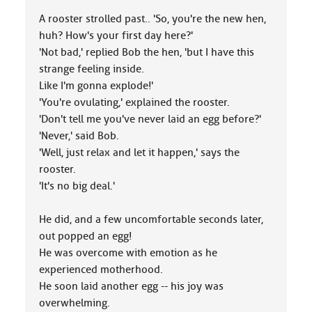
A rooster strolled past.. 'So, you're the new hen,
huh? How's your first day here?'
'Not bad,' replied Bob the hen, 'but I have this
strange feeling inside.
Like I'm gonna explode!'
'You're ovulating,' explained the rooster.
'Don't tell me you've never laid an egg before?'
'Never,' said Bob.
'Well, just relax and let it happen,' says the
rooster.
'It's no big deal.'
He did, and a few uncomfortable seconds later,
out popped an egg!
He was overcome with emotion as he
experienced motherhood.
He soon laid another egg -- his joy was
overwhelming.