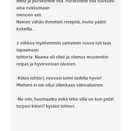
teetä ja purskuttele sitä. Purskuttele sitä suussasi
aina nukkumaan
menoon asti.
Nainen vähän ihmetteli reseptiä, mutta päätti
kokeilla...
2 viikkoa myöhemmin samainen rouva tuli taas
tapaamaan
tohtoria. Naama oli sileä ja olemus muutenkin
reipas ja hyvinvoivan oloinen.
-Kiitos tohtori, neuvosi toimi todella hyvin!
Mieheni ei ole ollut ollenkaan väkivaltainen.
-No niin, huomaatko mikä teho sillä on kun pidät
turpasi kiinni? kysäisi tohtori.