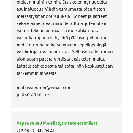
etelään muihin töihin. Etsiskelen nyt uudelta
asuinalueelta Vihdin tuntumasta pienriistan
metsästysmahdollisuuksia. Koneet ja laitteet
sekä eläimet ovat minulle tuttuja, joten olisin
valmis tekemään maa- ja metsätilan töitä
vastinkauppana sille, että pääsisin pellon tai
metsän reunaan katselemaan sepelkyyhkyjä,
vesilintuja tms. pienriistaa. Sellaisen alle tunnin
ajomatkan päästä Vihdistä etsiskelen maita.
Laittele sähköpostia tai soita, niin keskustellaan
tarkemmin aiheesta.
matiassiponen@gmail.com
p. 050 4946115
Vapaa sana
/
Metsästysmaata etsimässä
:
25.08.17 - klo:09:41