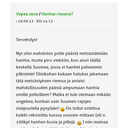
Vapaa sana
/
Hanhet riesana?
:
29.09.13 - klo:14:13
Tervehdys!
Nyt olisi mahdoton polte päästä metsästämään
hanhia, mutta piru vieköön, kun asun täällä
keskellä Suomea, jossa ei hanhet pahemmin
pilkistele! Olisikohan kukaan halukas jakamaan
tätä metsästyksen riemua ja antaisi
mahdollisuuden päästä ampumaan hanhia
omille pelloilleen? Matka ei tule olemaan mikään
ongelma, kunhan vain Suomen rajojen
sisäpuolella pysytään!
On tullut ostettua
kaikki rekvisiitta tuossa vuosien mittaan (eli n.
100kpl hanhen kuvia ja pillejä
) niin meinaa