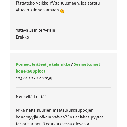
Pistättekö vaikka YV:tä tulemaan, jos sattuu
yhtään kiinnostamaan
Ystävällisin terveisin
Erakko
Koneet, laitteet ja tekniikka
/
Saamattomat
konekauppiaat
:
03.04.12 - klo:20:39
Nyt kyllä keittää...
Mikä näitä suurien maatalouskauppojen
konemyyjiä oikein vaivaa? Jos asiakas pyytää
tarjousta heillä edustuksessa olevasta