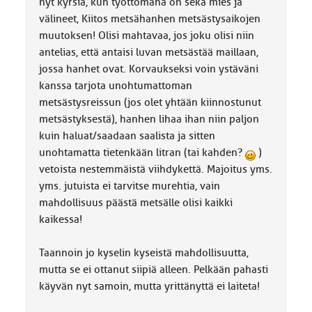
nyt kyrsiä, kun työttömänä on sekä mies ja
välineet, Kiitos metsähanhen metsästysaikojen
muutoksen! Olisi mahtavaa, jos joku olisi niin
antelias, että antaisi luvan metsästää maillaan,
jossa hanhet ovat. Korvaukseksi voin ystäväni
kanssa tarjota unohtumattoman
metsästysreissun (jos olet yhtään kiinnostunut
metsästyksestä), hanhen lihaa ihan niin paljon
kuin haluat/saadaan saalista ja sitten
unohtamatta tietenkään litran (tai kahden?
)
vetoista nestemmäistä viihdykettä. Majoitus yms.
yms. jutuista ei tarvitse murehtia, vain
mahdollisuus päästä metsälle olisi kaikki
kaikessa!
Taannoin jo kyselin kyseistä mahdollisuutta,
mutta se ei ottanut siipiä alleen. Pelkään pahasti
käyvän nyt samoin, mutta yrittänyttä ei laiteta!