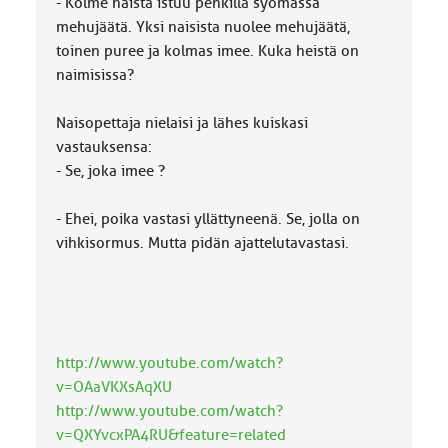
- Kolme naista istuu penkillä syömässä
mehujäätä. Yksi naisista nuolee mehujäätä,
toinen puree ja kolmas imee. Kuka heistä on
naimisissa?
Naisopettaja nielaisi ja lähes kuiskasi
vastauksensa:
- Se, joka imee ?
- Ehei, poika vastasi yllättyneenä. Se, jolla on
vihkisormus. Mutta pidän ajattelutavastasi.
http://www.youtube.com/watch?
v=OAaVKXsAqXU
http://www.youtube.com/watch?
v=QXYvcxPA4RU&feature=related