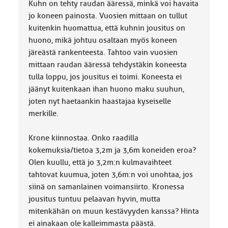
Kuhn on tehty raudan ääressä, minkä voi havaita
jo koneen painosta. Vuosien mittaan on tullut
kuitenkin huomattua, että kuhnin jousitus on
huono, mikä johtuu osaltaan myös koneen
järeästä rankenteesta. Tahtoo vain vuosien
mittaan raudan ääressä tehdystäkin koneesta
tulla loppu, jos jousitus ei toimi. Koneesta ei
jäänyt kuitenkaan ihan huono maku suuhun,
joten nyt haetaankin haastajaa kyseiselle
merkille.
Krone kiinnostaa. Onko raadilla
kokemuksia/tietoa 3,2m ja 3,6m koneiden eroa?
Olen kuullu, että jo 3,2m:n kulmavaihteet
tahtovat kuumua, joten 3,6m:n voi unohtaa, jos
siinä on samanlainen voimansiirto. Kronessa
jousitus tuntuu pelaavan hyvin, mutta
mitenkähän on muun kestävyyden kanssa? Hinta
ei ainakaan ole kalleimmasta päästä.