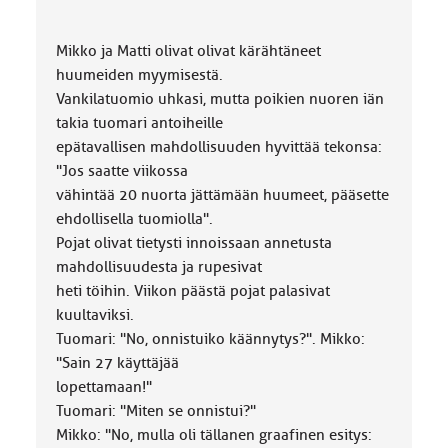
Mikko ja Matti olivat olivat kärähtäneet
huumeiden myymisestä.
Vankilatuomio uhkasi, mutta poikien nuoren iän
takia tuomari antoiheille
epätavallisen mahdollisuuden hyvittää tekonsa:
"Jos saatte viikossa
vähintää 20 nuorta jättämään huumeet, pääsette
ehdollisella tuomiolla".
Pojat olivat tietysti innoissaan annetusta
mahdollisuudesta ja rupesivat
heti töihin. Viikon päästä pojat palasivat
kuultaviksi.
Tuomari: "No, onnistuiko käännytys?". Mikko:
"Sain 27 käyttäjää
lopettamaan!"
Tuomari: "Miten se onnistui?"
Mikko: "No, mulla oli tällanen graafinen esitys: