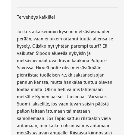
Tervehdys kaikille!
Joskus aikaisemmin kyselin metsästysmaiden
perään, vaan ei oikein ottanut tuulta allensa se
kysely. Olisiko nyt yhtään parempi tuuri? Eli
vaikutan Sipoon alueella nykyisin ja
metsästysmaat ovat kovin kaukana Pohjois-
Savossa. Hirveä polte olisi metsästämään
pienriistaa tuollaisen 4,5kk saksanseisojan
pennun kanssa, mutta hankalaa tuntuu olevan
löytää maita. Olisin heti valmis lähtemään
metsälle Kymenlaakso - Uusimaa - Varsinais-
Suomi -akselille, jos vaan luvan saisin päästä
pellon laitaan istumaan tai metsään
samoilemaan. Jos Tapio sattuu riistaakin vielä
antamaan, niin kaiken olisin valmis antamaan
metsästysluvan antajalle. Riistasta kiinnostaisi