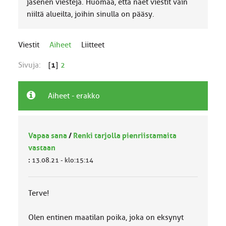
jäsenen viestejä. Huomaa, että näet viestit vain
niiltä alueilta, joihin sinulla on pääsy.
Viestit
Aiheet
Liitteet
Sivuja:
[
1
]
2
Aiheet - erakko
Vapaa sana
/
Renki tarjolla pienriistamaita
vastaan
:
13.08.21 - klo:15:14
Terve!
Olen entinen maatilan poika, joka on eksynyt