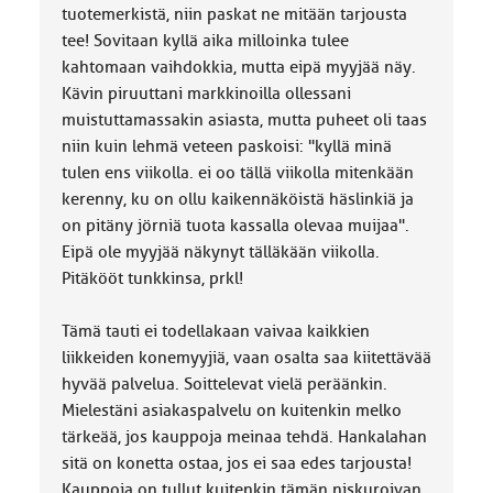
tuotemerkistä, niin paskat ne mitään tarjousta
tee! Sovitaan kyllä aika milloinka tulee
kahtomaan vaihdokkia, mutta eipä myyjää näy.
Kävin piruuttani markkinoilla ollessani
muistuttamassakin asiasta, mutta puheet oli taas
niin kuin lehmä veteen paskoisi: "kyllä minä
tulen ens viikolla. ei oo tällä viikolla mitenkään
kerenny, ku on ollu kaikennäköistä häslinkiä ja
on pitäny jörniä tuota kassalla olevaa muijaa".
Eipä ole myyjää näkynyt tälläkään viikolla.
Pitäkööt tunkkinsa, prkl!
Tämä tauti ei todellakaan vaivaa kaikkien
liikkeiden konemyyjiä, vaan osalta saa kiitettävää
hyvää palvelua. Soittelevat vielä peräänkin.
Mielestäni asiakaspalvelu on kuitenkin melko
tärkeää, jos kauppoja meinaa tehdä. Hankalahan
sitä on konetta ostaa, jos ei saa edes tarjousta!
Kauppoja on tullut kuitenkin tämän niskuroivan