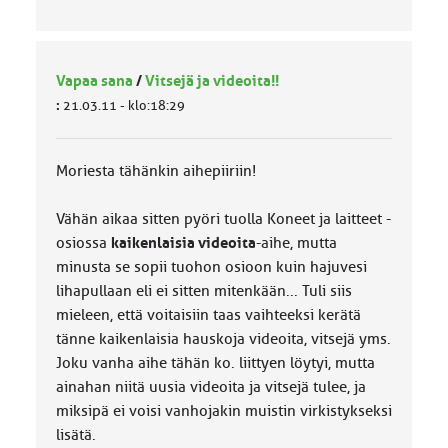
Vapaa sana
/
Vitsejä ja videoita!!
:
21.03.11 - klo:18:29
Moriesta tähänkin aihepiiriin!
Vähän aikaa sitten pyöri tuolla Koneet ja laitteet -
osiossa
kaikenlaisia videoita
-aihe, mutta
minusta se sopii tuohon osioon kuin hajuvesi
lihapullaan eli ei sitten mitenkään... Tuli siis
mieleen, että voitaisiin taas vaihteeksi kerätä
tänne kaikenlaisia hauskoja videoita, vitsejä yms.
Joku vanha aihe tähän ko. liittyen löytyi, mutta
ainahan niitä uusia videoita ja vitsejä tulee, ja
miksipä ei voisi vanhojakin muistin virkistykseksi
lisätä.