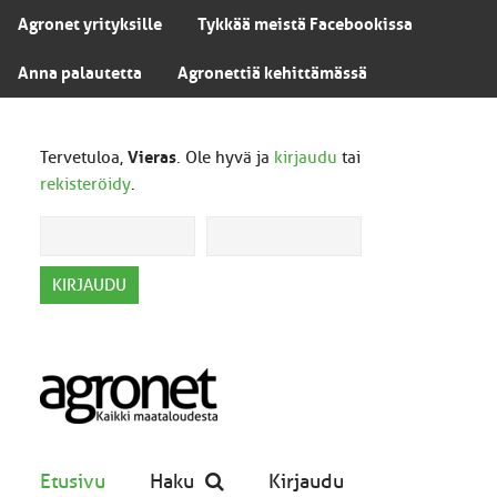
Agronet yrityksille
Tykkää meistä Facebookissa
Anna palautetta
Agronettiä kehittämässä
Tervetuloa,
Vieras
. Ole hyvä ja
kirjaudu
tai
rekisteröidy
.
Etusivu
Haku
Kirjaudu