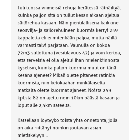
Tuli tuossa viiimeisiä rehuja kerätessä rätnäiltyä,
kuinka paljon sitä on tullut kesän aikaan ajeltua
säilörehua kasaan. Näin pientilallisena kaikkine
seosvilja- ja säilörehuineen kuormia kertyi 259
kappaletta eli ei mitenkään paljoa, mutta näillä
varmasti talvi pärjätään. Vaunulla on kokoa
72m3 sullottuna (vesitilavuus 42) ja voin kertoa,
että terveisiä ei olla ajeltu! Ihan mielenkiinnosta
kyselisin, kuinka paljon kuormia muut on tänä
kesänä ajeneet? Mikäli olette pitäneet rätinkiä
kuormista, niin ketokaahan minkälaiselta
matkalta olette kuormat ajaneet. Noista 259
kpl:sta 82 on ajettu noin 10km päästä kasaan ja
loput alle 2,5km säteeltä.
Katsellaan löytyykö toista yhtä onnetonta, jolla
on aika riittänyt noinkin joutavan asian
mietiskelyyn...