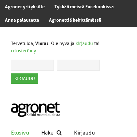
Agronet yrityksille
Tykkää meistä Facebookissa
Anna palautetta
Agronettiä kehittämässä
Tervetuloa,
Vieras
. Ole hyvä ja
kirjaudu
tai
rekisteröidy
.
Etusivu
Haku
Kirjaudu