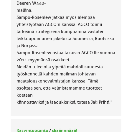
Deeren W440-
mallina.
Sampo-Rosenlew jatkaa myös aiempaa
yhteistyötään AGCO:n kanssa. AGCO toimii
tärkeänä strategisena kumppanina vastaten
leikkuupuimurien jakelusta Suomessa, Ruotsissa
ja Norjassa.
Sampo-Rosenlew ostaa takaisin AGCO:lle vuonna
2011 myymänsä osakkeet.
Meidän tulee olla ylpeitä mahdollisuudesta
työskennellä kahden mailman johtavan
maatalouskonevalmistajan kanssa. Tämä
osoittaa sen, että valmistamamme tuotteet
koetaan
kiinnostaviksi ja laadukkaiksi, toteaa Jali Prihti."
Kasvintuotanto
/
skäännnäää!