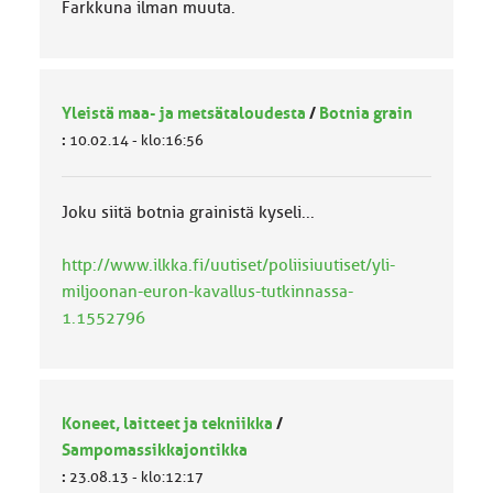
Farkkuna ilman muuta.
Yleistä maa- ja metsätaloudesta
/
Botnia grain
:
10.02.14 - klo:16:56
Joku siitä botnia grainistä kyseli...
http://www.ilkka.fi/uutiset/poliisiuutiset/yli-
miljoonan-euron-kavallus-tutkinnassa-
1.1552796
Koneet, laitteet ja tekniikka
/
Sampomassikkajontikka
:
23.08.13 - klo:12:17