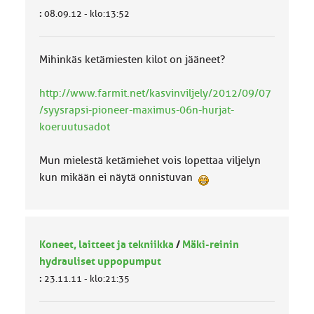
:
08.09.12 - klo:13:52
Mihinkäs ketämiesten kilot on jääneet?
http://www.farmit.net/kasvinviljely/2012/09/07
/syysrapsi-pioneer-maximus-06n-hurjat-
koeruutusadot
Mun mielestä ketämiehet vois lopettaa viljelyn
kun mikään ei näytä onnistuvan
Koneet, laitteet ja tekniikka
/
Mäki-reinin
hydrauliset uppopumput
:
23.11.11 - klo:21:35