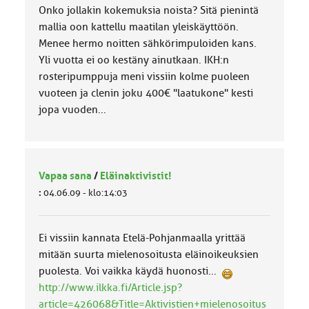
Onko jollakin kokemuksia noista? Sitä pienintä
mallia oon kattellu maatilan yleiskäyttöön.
Menee hermo noitten sähkörimpuloiden kans.
Yli vuotta ei oo kestäny ainutkaan. IKH:n
rosteripumppuja meni vissiin kolme puoleen
vuoteen ja clenin joku 400€ "laatukone" kesti
jopa vuoden...
Vapaa sana
/
Eläinaktivistit!
:
04.06.09 - klo:14:03
Ei vissiin kannata Etelä-Pohjanmaalla yrittää
mitään suurta mielenosoitusta eläinoikeuksien
puolesta. Voi vaikka käydä huonosti...
http://www.ilkka.fi/Article.jsp?
article=426068&Title=Aktivistien+mielenosoitus