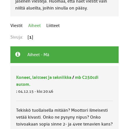
jäsenen viestejä. Huomaa, että näet viestit vain
niiltä alueilta, joihin sinulla on pääsy.
Viestit
Aiheet
Liitteet
Sivuja:
[
1
]
Aiheet - Mä
Koneet, laitteet ja tekniikka
/
mb C250cdi
autom.
:
04.12.15 - klo:20:46
Tekiskö tuollaisella mitään? Moottori ilmeisesti
vetää kivasti. Onko ne pysyny nipus? Onko
toivoakaan sopia sinne 2- ja 4vee tenavien kans?