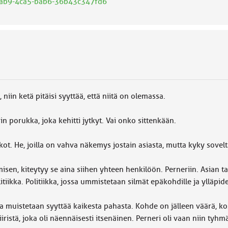
e-cab9-4ca5-bab6-36b43c347fd6
 niin ketä pitäisi syyttää, että niitä on olemassa.
 porukka, joka kehitti jytkyt. Vai onko sittenkään.
itikot. He, joilla on vahva näkemys jostain asiasta, mutta kyky sove
isen, kiteytyy se aina siihen yhteen henkilöön. Perneriin. Asian 
iikka. Politiikka, jossa ummistetaan silmät epäkohdille ja ylläpid
a muistetaan syyttää kaikesta pahasta. Kohde on jälleen väärä, ko
iristä, joka oli näennäisesti itsenäinen. Perneri oli vaan niin tyhm