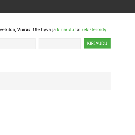
vetuloa,
Vieras
. Ole hyvä ja
kirjaudu
tai
rekisteröidy
.