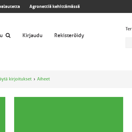
palautetta
Agronettiä kehittämässä
Ter
u
Kirjaudu
Rekisteröidy
äytä kirjoitukset
Aiheet