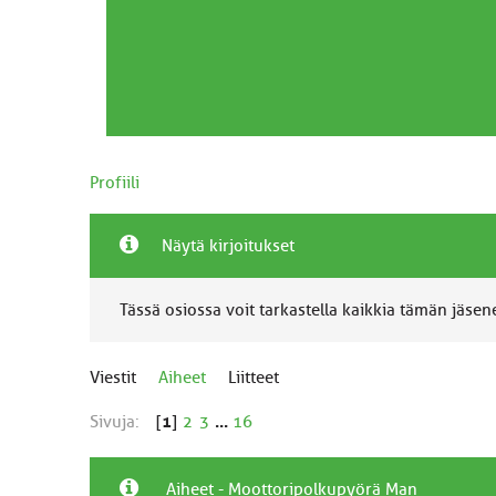
Profiili
Näytä kirjoitukset
Tässä osiossa voit tarkastella kaikkia tämän jäsenen
Viestit
Aiheet
Liitteet
Sivuja:
[
1
]
2
3
...
16
Aiheet - Moottoripolkupyörä Man