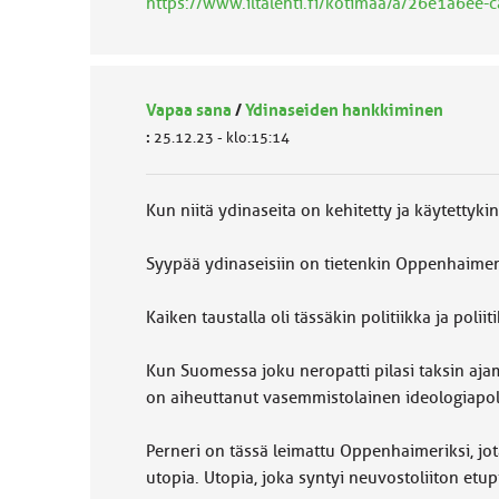
https://www.iltalehti.fi/kotimaa/a/26e1a6e
Vapaa sana
/
Ydinaseiden hankkiminen
:
25.12.23 - klo:15:14
Kun niitä ydinaseita on kehitetty ja käytettykin,
Syypää ydinaseisiin on tietenkin Oppenhaimerin
Kaiken taustalla oli tässäkin politiikka ja poli
Kun Suomessa joku neropatti pilasi taksin ajam
on aiheuttanut vasemmistolainen ideologiapolit
Perneri on tässä leimattu Oppenhaimeriksi, jot
utopia. Utopia, joka syntyi neuvostoliiton etupi