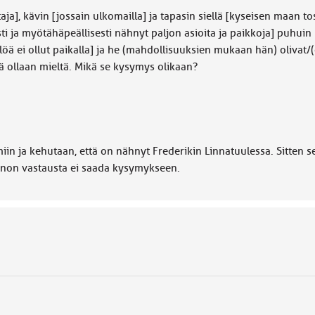
taja], kävin [jossain ulkomailla] ja tapasin siellä [kyseisen maan 
sti ja myötähäpeällisesti nähnyt paljon asioita ja paikkoja] puhui
löä ei ollut paikalla] ja he (mahdollisuuksien mukaan hän) olivat/(
sä ollaan mieltä. Mikä se kysymys olikaan?
n ja kehutaan, että on nähnyt Frederikin Linnatuulessa. Sitten s
unnon vastausta ei saada kysymykseen.