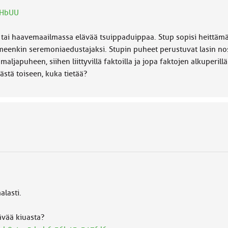
OHbUU
 tai haavemaailmassa elävää tsuippaduippaa. Stup sopisi heittämäl
eenkin seremoniaedustajaksi. Stupin puheet perustuvat lasin nosto
aljapuheen, siihen liittyvillä faktoilla ja jopa faktojen alkuperillä.
stä toiseen, kuka tietää?
lasti.
ävää kiuasta?