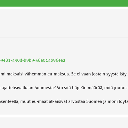
2b9-9e81-430d-b9b9-48e014b96ee2
uomi maksaisi vähemmän eu-maksua. Se ei vaan jostain syystä käy.
 ajattelisivatkaan Suomesta? Voi sitä häpeän määrää, mitä joutui
 asenteella, muut eu-maat alkaisivat arvostaa Suomea ja moni löyt