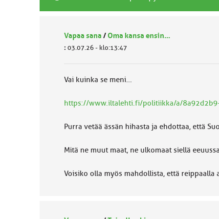
Vapaa sana
/
Oma kansa ensin...
:
03.07.26 - klo:13:47
Vai kuinka se meni...
https://www.iltalehti.fi/politiikka/a/8a92d
Purra vetää ässän hihasta ja ehdottaa, että S
Mitä ne muut maat, ne ulkomaat siellä eeuussa
Voisiko olla myös mahdollista, että reippaalla