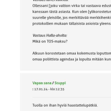
Ollessani [joku valtion virka tai vastaava edus
kanssaan tästä asiasta. Kun olen [ylikorostetu
suurelle yleisölle, jos merkittävää merkkihenki
protokollien mukaan tällaisista asioista yleen
Vastaus Halla-aholta:
Mikä on TOS-maksu?
Alkuun korostetaan omaa kokemusta loputtomii
omaa poliittista agendaa ja lopulta mitään k
Vapaa sana
/
Stuppi
:
17.01.24 - klo:12:35
Tuolla on ihan hyviä haastattelupätkiä.