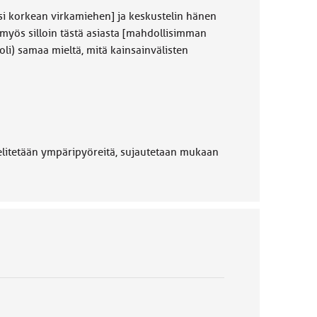
tosi korkean virkamiehen] ja keskustelin hänen
n myös silloin tästä asiasta [mahdollisimman
oli) samaa mieltä, mitä kainsainvälisten
elitetään ympäripyöreitä, sujautetaan mukaan