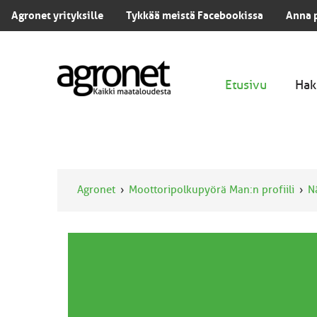
Agronet yrityksille
Tykkää meistä Facebookissa
Anna 
Etusivu
Hak
Agronet
Moottoripolkupyörä Man:n profiili
N