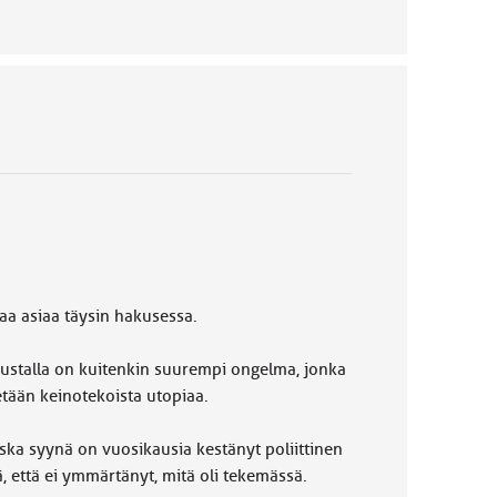
ltaa asiaa täysin hakusessa.
taustalla on kuitenkin suurempi ongelma, jonka
etään keinotekoista utopiaa.
ska syynä on vuosikausia kestänyt poliittinen
ä, että ei ymmärtänyt, mitä oli tekemässä.