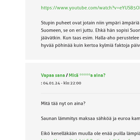
https://www.youtube.com/watch?v=eYUSB5
Stupin puheet ovat jotain niin ympäri ämpäriä
Suomeen, se on eri juttu. Ehkä hän sopisi Suom
jäävätkin. Kun taas esim. Halla-aho perustelee m
hyvää pöhinää kuin kertoa kylmiä faktoja päivä
Vapaa sana
/
Mitä *****a aina?
:
04.01.24 - klo:22:00
Mitä tää nyt on aina?
Saunan lämmitys maksaa sähköä ja euroa kama
Eikö kenelläkään muulla ole enää puilla lämpi