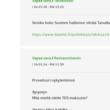
Vapaa sana
/
Taivalkoski
:
02.07.26 - klo:15:25
Voisiko koko Suomen hallinnon siirtää Taivalk
https://www.iltalehti.fi/politiikka/a/58cb5
Vapaa sana
/
Resitenttitentit
:
24.01.24 - klo:11:30
Proseduuri nykytenteissä.
Kysymys:
Mitä mieltä olette TOS-maksusta?
Vastaus lähes kaikilta: