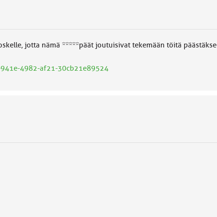
oskelle, jotta nämä *****päät joutuisivat tekemään töitä päästäk
479-941e-4982-af21-30cb21e89524