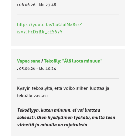
:
06.06.26 - klo:23:48
https://youtu.be/CoGluIMxXss?
is=7JHcD1BJr_cES67Y
Vapaa sana
/
Tekoäly: "Älä luota minuun"
:
05.06.26 - klo:10:24
Kysyin tekoälyltä, että voiko siihen luottaa ja
tekoäly vastasi:
Tekoälyyn, kuten minuun, ei voi luottaa
sokeasti. Olen hyödyllinen työkalu, mutta teen
virheitä ja minulla on rajoituksia.