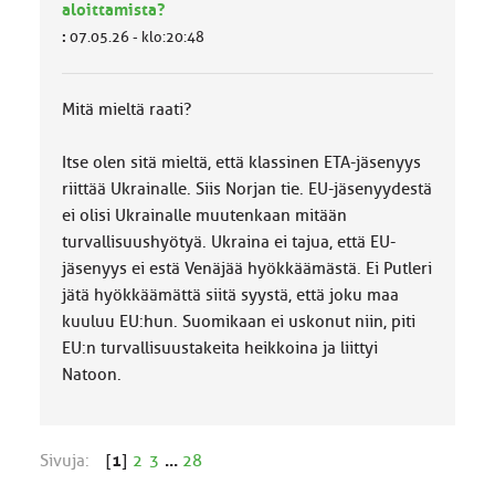
aloittamista?
:
07.05.26 - klo:20:48
Mitä mieltä raati?
Itse olen sitä mieltä, että klassinen ETA-jäsenyys
riittää Ukrainalle. Siis Norjan tie. EU-jäsenyydestä
ei olisi Ukrainalle muutenkaan mitään
turvallisuushyötyä. Ukraina ei tajua, että EU-
jäsenyys ei estä Venäjää hyökkäämästä. Ei Putleri
jätä hyökkäämättä siitä syystä, että joku maa
kuuluu EU:hun. Suomikaan ei uskonut niin, piti
EU:n turvallisuustakeita heikkoina ja liittyi
Natoon.
Sivuja:
[
1
]
2
3
...
28