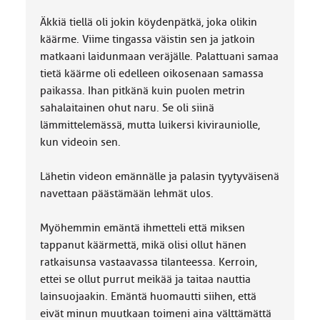
Äkkiä tiellä oli jokin köydenpätkä, joka olikin
käärme. Viime tingassa väistin sen ja jatkoin
matkaani laidunmaan veräjälle. Palattuani samaa
tietä käärme oli edelleen oikosenaan samassa
paikassa. Ihan pitkänä kuin puolen metrin
sahalaitainen ohut naru. Se oli siinä
lämmittelemässä, mutta luikersi kivirauniolle,
kun videoin sen.
Lähetin videon emännälle ja palasin tyytyväisenä
navettaan päästämään lehmät ulos.
Myöhemmin emäntä ihmetteli että miksen
tappanut käärmettä, mikä olisi ollut hänen
ratkaisunsa vastaavassa tilanteessa. Kerroin,
ettei se ollut purrut meikää ja taitaa nauttia
lainsuojaakin. Emäntä huomautti siihen, että
eivät minun muutkaan toimeni aina välttämättä