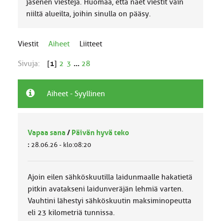
jäsenen viestejä. Huomaa, että näet viestit vain
niiltä alueilta, joihin sinulla on pääsy.
Viestit
Aiheet
Liitteet
Sivuja:
[
1
]
2
3
...
28
Aiheet - Syyllinen
Vapaa sana
/
Päivän hyvä teko
:
28.06.26 - klo:08:20
Ajoin eilen sähköskuutilla laidunmaalle hakatietä
pitkin avatakseni laidunveräjän lehmiä varten.
Vauhtini lähestyi sähköskuutin maksiminopeutta
eli 23 kilometriä tunnissa.