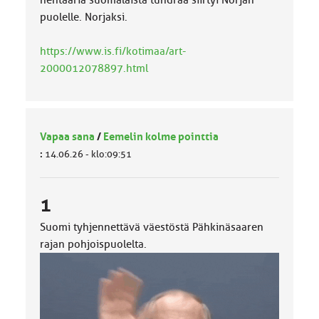
hehtaaria suomalaista tundraa siirtyi Norjan
puolelle. Norjaksi.
https://www.is.fi/kotimaa/art-
2000012078897.html
Vapaa sana
/
Eemelin kolme pointtia
:
14.06.26 - klo:09:51
1
Suomi tyhjennettävä väestöstä Pähkinäsaaren
rajan pohjoispuolelta.