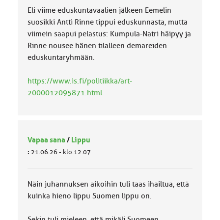
Eli viime eduskuntavaalien jälkeen Eemelin
suosikki Antti Rinne tippui eduskunnasta, mutta
viimein saapui pelastus: Kumpula-Natri häipyy ja
Rinne nousee hänen tilalleen demareiden
eduskuntaryhmään.
https://www.is.fi/politiikka/art-
2000012095871.html
Vapaa sana
/
Lippu
:
21.06.26 - klo:12:07
Näin juhannuksen aikoihin tuli taas ihailtua, että
kuinka hieno lippu Suomen lippu on.
Sekin tuli mieleen, että mikäli Suomeen