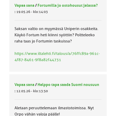
Vapaa sana
/
Fortumilla jo ostohousut jalassa?
:
19.05.26 - klo:14:03
Saksan valtio on myymässä Uniperin osakkeita.
Käykö Fortum heti kiinni syöttiin? Poltteleeko
raha taas jo Fortumin taskuissa?
https://www.iltalehti.fi/talous/a/76ffc89a-961c-
4f87-8461-9f8a82f44731
Vapaa sana
/
Helppo tapa saada Suomi nousuun
:
12.05.26 - klo:13:50
Aletaan peruuttelemaan ilmastotoimissa. Nyt
Orpo vähän valoja päälle!