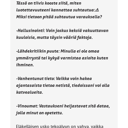
Tässä on tiivis kooste siitä, miten
luotettavuuteeni kannattaa suhtautua:⚠️
Miksi tietoon pitää suhtautua varauksella?
-Hallusinointi: Voin joskus keksiä vakuuttavan
kuuloisia, mutta täysin vääriä faktoja.
-Lähdekritiikin puute: Minulla ei ole omaa
ymmärrystä tai kykyä varmistaa asioita kuten
ihminen.
-Vanhentunut tieto: Vaikka voin hakea
ajantasaista tietoa netistä, tiedoissani voi olla
katvealueita.
-Vinoumat: Vastaukseni heijastavat sitä dataa,
jolla minut on opetettu.
Eläkelläisen usko tekoälyyn on vahva, vaikka