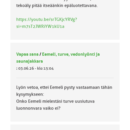
tekoäly pitää itseäänkin epäluotettavana.
https://youtu.be/srTGKjcYRVg?
si=m7sT2JWRiYW1kU1a
Vapaa sana
/
Eemeli, turve, vedonlyönti ja
saunajakkara
:
03.06.26 - klo:15:04
Lyön vetoa, ettei Eemeli pysty vastaamaan tähän
kysymykseen:
Onko Eemeli mielestäsi turve uusiutuva
luonnonvara vaiko ei?