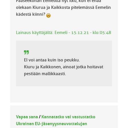
Pääseeköhän Eemeliltä nyt itku, kun ei enää
olekaan Kiurua ja Kaikkosta pitelemässä Eemelin
kädestä kiinni?
Lainaus käyttäjältä: Eemeli - 15.12.21 - klo:05:48
EI voi antaa kuin iso peukku.
Kiuru ja Kaikkonen, ainoat jotka hoitavat
pestiään mallikkaasti.
Vapaa sana
/
Kannatatko vai vastustatko
Ukrainan EU-jäsenyysneuvottelujen