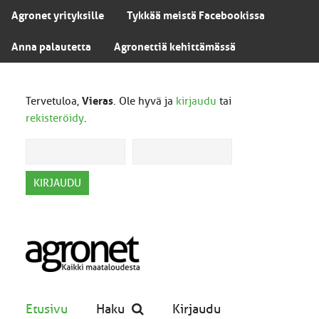
Agronet yrityksille
Tykkää meistä Facebookissa
Anna palautetta
Agronettiä kehittämässä
Tervetuloa,
Vieras
. Ole hyvä ja
kirjaudu
tai
rekisteröidy
.
Etusivu
Haku
Kirjaudu