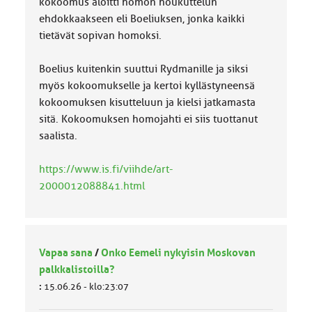
kokoomus aloitti homon houkuttelun
ehdokkaakseen eli Boeliuksen, jonka kaikki
tietävät sopivan homoksi.
Boelius kuitenkin suuttui Rydmanille ja siksi
myös kokoomukselle ja kertoi kyllästyneensä
kokoomuksen kisutteluun ja kielsi jatkamasta
sitä. Kokoomuksen homojahti ei siis tuottanut
saalista.
https://www.is.fi/viihde/art-
2000012088841.html
Vapaa sana
/
Onko Eemeli nykyisin Moskovan
palkkalistoilla?
:
15.06.26 - klo:23:07