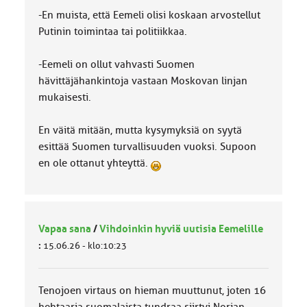
-En muista, että Eemeli olisi koskaan arvostellut
Putinin toimintaa tai politiikkaa.
-Eemeli on ollut vahvasti Suomen
hävittäjähankintoja vastaan Moskovan linjan
mukaisesti.
En väitä mitään, mutta kysymyksiä on syytä
esittää Suomen turvallisuuden vuoksi. Supoon
en ole ottanut yhteyttä.
Vapaa sana
/
Vihdoinkin hyviä uutisia Eemelille
:
15.06.26 - klo:10:23
Tenojoen virtaus on hieman muuttunut, joten 16