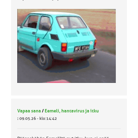
Vapaa sana
/
Eemeli, hantavirus ja itku
:
09.05.26 - klo:14:42