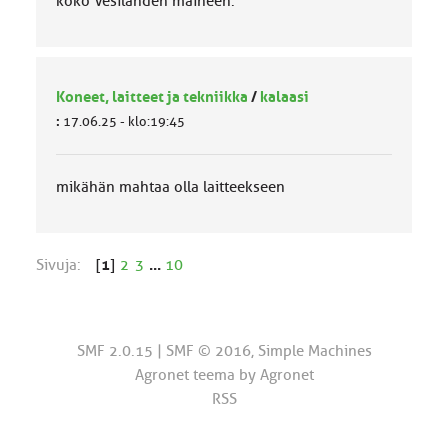
koko Vesilahden maineen.
Koneet, laitteet ja tekniikka
/
kalaasi
:
17.06.25 - klo:19:45
mikähän mahtaa olla laitteekseen
Sivuja:
[
1
]
2
3
...
10
SMF 2.0.15
|
SMF © 2016
,
Simple Machines
Agronet teema by
Agronet
RSS