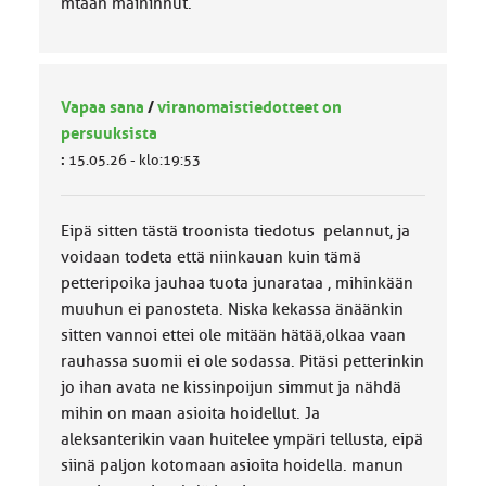
mtään maininnut.
Vapaa sana
/
viranomaistiedotteet on
persuuksista
:
15.05.26 - klo:19:53
Eipä sitten tästä troonista tiedotus pelannut, ja
voidaan todeta että niinkauan kuin tämä
petteripoika jauhaa tuota junarataa , mihinkään
muuhun ei panosteta. Niska kekassa änäänkin
sitten vannoi ettei ole mitään hätää,olkaa vaan
rauhassa suomii ei ole sodassa. Pitäsi petterinkin
jo ihan avata ne kissinpoijun simmut ja nähdä
mihin on maan asioita hoidellut. Ja
aleksanterikin vaan huitelee ympäri tellusta, eipä
siinä paljon kotomaan asioita hoidella. manun