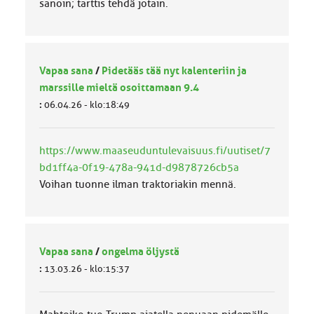
sanoin; tarttis tehdä jotain.
Vapaa sana
/
Pidetääs tää nyt kalenteriin ja
marssille mieltä osoittamaan 9.4
:
06.04.26 - klo:18:49
https://www.maaseuduntulevaisuus.fi/uutiset/7
bd1ff4a-0f19-478a-941d-d9878726cb5a
Voihan tuonne ilman traktoriakin mennä.
Vapaa sana
/
ongelma öljystä
:
13.03.26 - klo:15:37