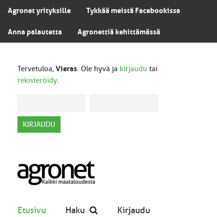
Agronet yrityksille
Tykkää meistä Facebookissa
Anna palautetta
Agronettiä kehittämässä
Tervetuloa,
Vieras
. Ole hyvä ja
kirjaudu
tai
rekisteröidy
.
Etusivu
Haku
Kirjaudu