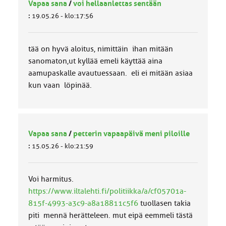
Vapaa sana
/
voi hellaanlettas sentään
:
19.05.26 - klo:17:56
tää on hyvä aloitus, nimittäin ihan mitään
sanomaton,ut kyllää emeli käyttää aina
aamupaskalle avautuessaan. eli ei mitään asiaa
kun vaan löpinää.
Vapaa sana
/
petterin vapaapäivä meni piloille
:
15.05.26 - klo:21:59
Voi harmitus.
https://www.iltalehti.fi/politiikka/a/cf05701a-
815f-4993-a3c9-a8a18811c5f6
tuollasen takia
piti mennä herätteleen. mut eipä eemmeli tästä