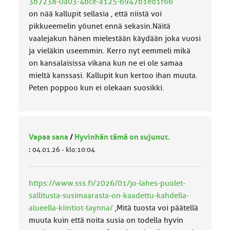
3b7238-0a03-4bce-a125-6947b1ed1f66
on nää kallupit sellasia , että niistä voi
pikkueemelin yöunet ennä sekasin.Näitä
vaalejakun hänen mielestään käydään joka vuosi
ja vieläkin useemmin. Kerro nyt eemmeli mikä
on kansalaisissa vikana kun ne ei ole samaa
mieltä kanssasi. Kallupit kun kertoo ihan muuta.
Peten poppoo kun ei olekaan suosikki.
Vapaa sana
/
Hyvinhän tämä on sujunut.
:
04.01.26 - klo:10:04
https://www.sss.fi/2026/01/jo-lahes-puolet-
sallitusta-susimaarasta-on-kaadettu-kahdella-
alueella-kiintiot-taynna/
,Mitä tuosta voi päätellä
muuta kuin että noita susia on todella hyvin