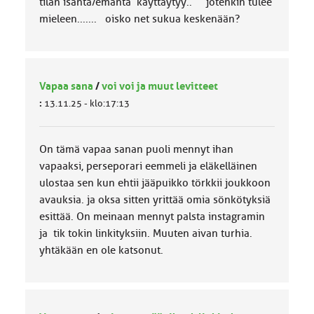
tilan isäntä/emäntä käyttäytyy.. jotenkin tulee
mieleen....... oisko net sukua keskenään?
Vapaa sana
/
voi voi ja muut levitteet
:
13.11.25 - klo:17:13
On tämä vapaa sanan puoli mennyt ihan
vapaaksi, perseporari eemmeli ja eläkelläinen
ulostaa sen kun ehtii jääpuikko törkkii joukkoon
avauksia. ja oksa sitten yrittää omia sönkötyksiä
esittää. On meinaan mennyt palsta instagramin
ja tik tokin linkityksiin. Muuten aivan turhia.
yhtäkään en ole katsonut.