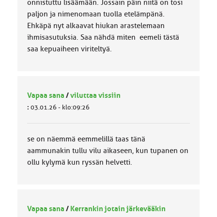
onnistuttu lisäämään. Jossain päin niitä on tosi
paljon ja nimenomaan tuolla etelämpänä.
Ehkäpä nyt alkaavat hiukan arastelemaan
ihmisasutuksia. Saa nähdä miten eemeli tästä
saa kepuaiheen viriteltyä.
Vapaa sana
/
viluttaa vissiin
:
03.01.26 - klo:09:26
se on näemmä eemmelillä taas tänä
aammunakin tullu vilu aikaseen, kun tupanen on
ollu kylymä kun ryssän helvetti.
Vapaa sana
/
Kerrankin jotain järkevääkin