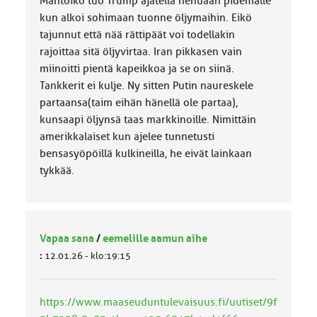
Mahtoiko tuo Trump ajatella nenuaan pidemälle
kun alkoi sohimaan tuonne öljymaihin. Eikö
tajunnut että nää rättipäät voi todellakin
rajoittaa sitä öljyvirtaa. Iran pikkasen vain
miinoitti pientä kapeikkoa ja se on siinä.
Tankkerit ei kulje. Ny sitten Putin naureskele
partaansa(taim eihän hänellä ole partaa),
kunsaapi öljynsä taas markkinoille. Nimittäin
amerikkalaiset kun ajelee tunnetusti
bensasyöpöillä kulkineilla, he eivät lainkaan
tykkää.
Vapaa sana
/
eemelille aamun aihe
:
12.01.26 - klo:19:15
https://www.maaseuduntulevaisuus.fi/uutiset/9f