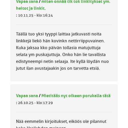
Vapaa sana
/
miten onnää tik tok linkitykset ym.
heitot ja linkit.
:
10.11.25 - klo:16:24
Täällä tuo yksi tyyppi laittaa jatkuvasti noita
linkkejä liekö hän kovinkn nettirriippuvainen.
Kuka jaksaa kko päivän tollasia matujuttuja
selata ym puskajuttuja. Onko hän lie tavallista
edistyneempi netin selaaja. Ite kyllä löydän nuo
jutut ilan avustajaakin jos on tarvetta etsiä.
Vapaa sana
/
Mietitääs nyt oikeen porukalla tätä
:
26.10.25 - klo:17:29
Nää eemmelin kirjoitukset, eiköös ole pilannut