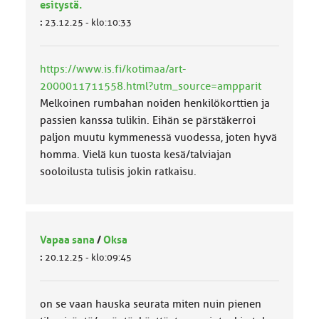
esitystä.
:
23.12.25 - klo:10:33
https://www.is.fi/kotimaa/art-
2000011711558.html?utm_source=ampparit
Melkoinen rumbahan noiden henkilökorttien ja
passien kanssa tulikin. Eihän se pärstäkerroi
paljon muutu kymmenessä vuodessa, joten hyvä
homma. Vielä kun tuosta kesä/talviajan
sooloilusta tulisis jokin ratkaisu.
Vapaa sana
/
Oksa
:
20.12.25 - klo:09:45
on se vaan hauska seurata miten nuin pienen