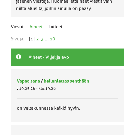
jäsenen viestejä. Huomaa, että näet viestit vain
niiltä alueilta, joihin sinulla on pääsy.
Viestit
Aiheet
Liitteet
Sivuja:
[
1
]
2
3
...
10
Aiheet - Viljelijä evp
Vapaa sana
/
hellanlettas senthään
:
19.05.26 - klo:19:26
on valtakunnassa kaikki hyvin.