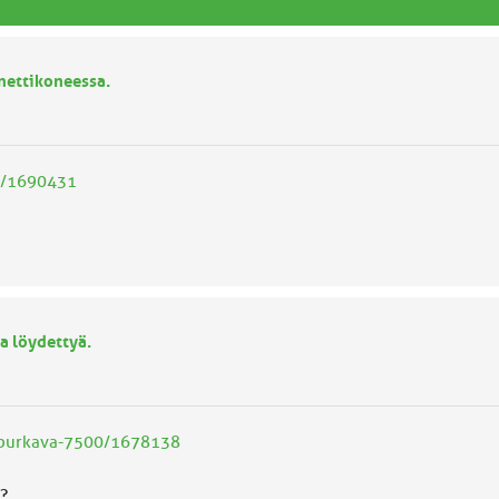
nettikoneessa.
r/1690431
a löydettyä.
n-purkava-7500/1678138
?