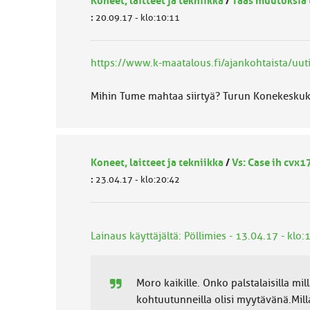
Koneet, laitteet ja tekniikka
/
Taas muutoksia 
:
20.09.17 - klo:10:11
https://www.k-maatalous.fi/ajankohtaista/uuti
Mihin Tume mahtaa siirtyä? Turun Konekeskuk
Koneet, laitteet ja tekniikka
/
Vs: Case ih cvx1
:
23.04.17 - klo:20:42
Lainaus käyttäjältä: Pöllimies - 13.04.17 - klo:
Moro kaikille. Onko palstalaisilla m
kohtuutunneilla olisi myytävänä.Mill