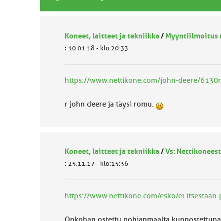
Koneet, laitteet ja tekniikka
/
Myyntiilmoitus 
:
10.01.18 - klo:20:33
https://www.nettikone.com/john-deere/6130
r john deere ja täysi romu.
Koneet, laitteet ja tekniikka
/
Vs: Nettikoneest
:
25.11.17 - klo:15:36
https://www.nettikone.com/esko/ei-itsestaa
Onkohan ostettu pohjanmaalta kunnostettuna