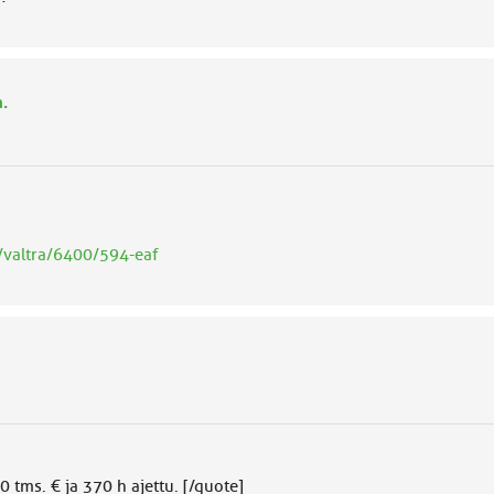
.
/valtra/6400/594-eaf
 tms. € ja 370 h ajettu. [/quote]