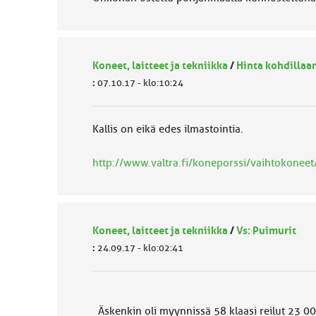
Koneet, laitteet ja tekniikka
/
Hinta kohdillaan
:
07.10.17 - klo:10:24
Kallis on eikä edes ilmastointia.
http://www.valtra.fi/koneporssi/vaihtokoneet
Koneet, laitteet ja tekniikka
/
Vs: Puimurit
:
24.09.17 - klo:02:41
Äskenkin oli myynnissä 58 klaasi reilut 23 000