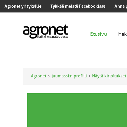
Agronet yrityksille
Tykkää meistä Facebookissa
Anna 
Etusivu
Hak
Agronet
juumassi:n profiili
Näytä kirjoitukset