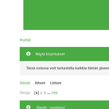
Profiili
Näytä kirjoitukset
Tässä osiossa voit tarkastella kaikkia tämän jäsenen
Viestit
Aiheet
Liitteet
Sivuja:
[
1
]
2
3
...
195
Viestit - juumassi