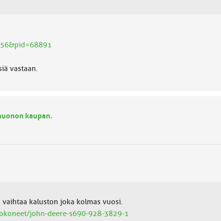
6156&pid=68891
siä vastaan.
 huonon kaupan.
 vaihtaa kaluston joka kolmas vuosi.
htokoneet/john-deere-s690-928-3829-1