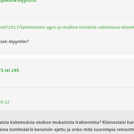
työkone myyntiin.
set/2017/lantmannen-agro-ja-multiva-tuotteita-valmistava-dometal
sen myyntiin?
75 tai 195
19:32
illaisia kokemuksia otsikon mukaisista traktoreista? Kiinnostaisi 
aisia tuntimääriä koneisiin ajettu ja onko mitä suurempia remontt