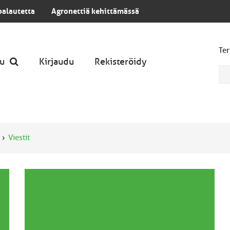
palautetta
Agronettiä kehittämässä
Ter
u
Kirjaudu
Rekisteröidy
Viestit