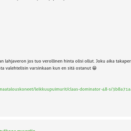
n lahjaveron jos tuo verollinen hinta olisi ollut. Joku aika takap
ta valehtelisin varsinkaan kun en sitä ostanut 😁
/maatalouskoneet/leikkuupuimurit/claas-dominator-48-s/3b8a71