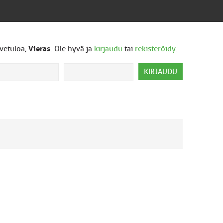
vetuloa,
Vieras
. Ole hyvä ja
kirjaudu
tai
rekisteröidy
.