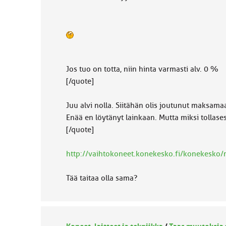
Jos tuo on totta, niin hinta varmasti alv. 0 %
[/quote]
Juu alvi nolla. Siitähän olis joutunut maksamaa
Enää en löytänyt lainkaan. Mutta miksi tollases
[/quote]
http://vaihtokoneet.konekesko.fi/konekesko
Tää taitaa olla sama?