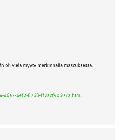
erin oli vielä myyty merkinnällä mascuksessa.
a4-46a7-4ef2-8768-ff2acf906972.html