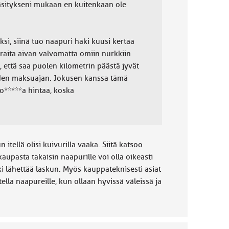
käsitykseni mukaan en kuitenkaan ole
ksi, siinä tuo naapuri haki kuusi kertaa
 vieraita aivan valvomatta omiin nurkkiin
, että saa puolen kilometrin päästä jyvät
uoden maksuajan. Jokusen kanssa tämä
so*****a hintaa, koska
itellä olisi kuivurilla vaaka. Siitä katsoo
kaupasta takaisin naapurille voi olla oikeasti
i lähettää laskun. Myös kauppateknisesti asiat
ella naapureille, kun ollaan hyvissä väleissä ja