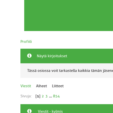
Profiili
Näytä kirjoitukset
Tässä osiossa voit tarkastella kaikkia tämän jäsenen
Viestit
Aiheet
Liitteet
Sivuja:
[
1
]
2
3
...
854
Viestit - kylmis