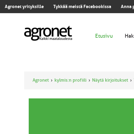
Agronet yrityksille
Tykkää meistä Facebookissa
Anna 
Etusivu
Hak
Agronet
kylmis:n profiili
Näytä kirjoitukset