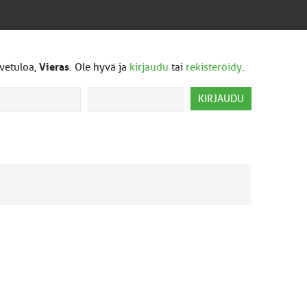
vetuloa,
Vieras
. Ole hyvä ja
kirjaudu
tai
rekisteröidy
.