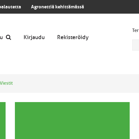
palautetta
Agronettiä kehittämässä
Ter
u
Kirjaudu
Rekisteröidy
Viestit