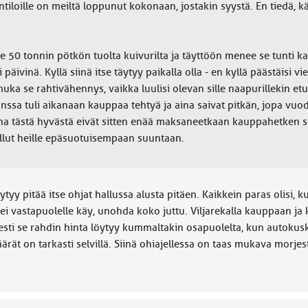
ntiloille on meiltä loppunut kokonaan, jostakin syystä. En tiedä, 
ee 50 tonnin pötkön tuolta kuivurilta ja täyttöön menee se tunti ka
ri päivinä. Kyllä siinä itse täytyy paikalla olla - en kyllä päästäisi
ka se rahtivähennys, vaikka luulisi olevan sille naapurillekin etu
anssa tuli aikanaan kauppaa tehtyä ja aina saivat pitkän, jopa v
ksena tästä hyvästä eivät sitten enää maksaneetkaan kauppahetken 
llut heille epäsuotuisempaan suuntaan.
yy pitää itse ohjat hallussa alusta pitäen. Kaikkein paras olisi, kun 
s ei vastapuolelle käy, unohda koko juttu. Viljarekalla kauppaan ja 
sti se rahdin hinta löytyy kummaltakin osapuolelta, kun autokusk
ärät on tarkasti selvillä. Siinä ohiajellessa on taas mukava morjest