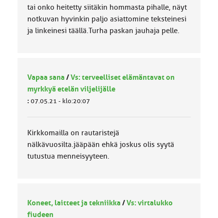
tai onko heitetty siitäkin hommasta pihalle, näyt
notkuvan hyvinkin paljo asiattomine teksteinesi
ja linkeinesi täällä.Turha paskan jauhaja pelle.
Vapaa sana
/
Vs: terveelliset elämäntavat on
myrkkyä etelän viljelijälle
:
07.05.21 - klo:20:07
Kirkkomailla on rautaristejä
nälkävuosilta.jääpään ehkä joskus olis syytä
tutustua menneisyyteen.
Koneet, laitteet ja tekniikka
/
Vs: virtalukko
fiudeen