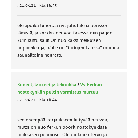
:
21.04.21 - klo:16:45
oksapoika tuhertaa nyt johotuksia ponssen
jämistä, ja sorkkis neuvoo fasessa niin paljon
kuin kuitu sallii.On nuo kaksi melkoisen
hupiveikkoja, näille on "tuttujen kanssa" monina
saunailtoina naurettu.
Koneet, laitteet ja tekniikka
/
Vs: Ferkun
nostokynkän pultin varmistus murtuu
:
21.04.21 - klo:16:44
sen enempää korjaukseen liittyvää neuvoa,
mutta on nuo ferkun boorit nostokynkissä
hiukkasen pehmoset.Oli tuollanen fergu ja