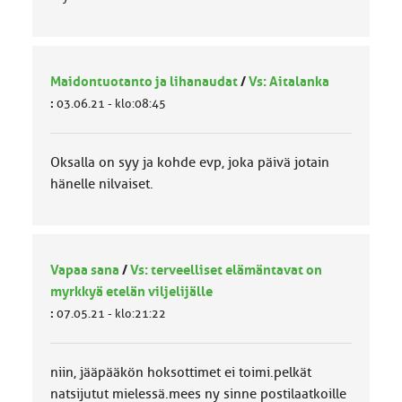
Maidontuotanto ja lihanaudat
/
Vs: Aitalanka
:
03.06.21 - klo:08:45
Oksalla on syy ja kohde evp, joka päivä jotain
hänelle nilvaiset.
Vapaa sana
/
Vs: terveelliset elämäntavat on
myrkkyä etelän viljelijälle
:
07.05.21 - klo:21:22
niin, jääpääkön hoksottimet ei toimi.pelkät
natsijutut mielessä.mees ny sinne postilaatkoille