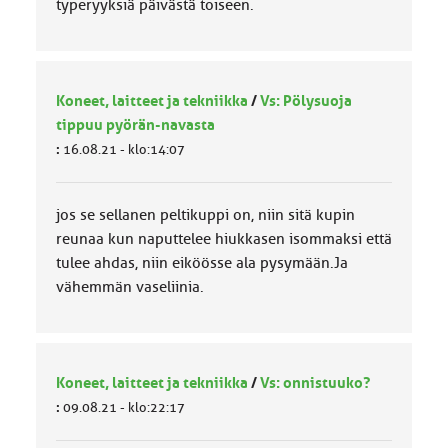
typeryyksiä päivästä toiseen.
Koneet, laitteet ja tekniikka
/
Vs: Pölysuoja
tippuu pyörän-navasta
:
16.08.21 - klo:14:07
jos se sellanen peltikuppi on, niin sitä kupin
reunaa kun naputtelee hiukkasen isommaksi että
tulee ahdas, niin eiköösse ala pysymään.Ja
vähemmän vaseliinia.
Koneet, laitteet ja tekniikka
/
Vs: onnistuuko?
:
09.08.21 - klo:22:17