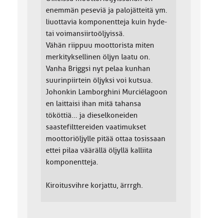
enemmän peseviä ja palojätteitä ym.
liuottavia komponentteja kuin hyde-
tai voimansiirtoöljyissä.
Vähän riippuu moottorista miten
merkityksellinen öljyn laatu on.
Vanha Briggsi nyt pelaa kunhan
suurinpiirtein öljyksi voi kutsua.
Johonkin Lamborghini Murciélagoon
en laittaisi ihan mitä tahansa
tököttiä... ja dieselkoneiden
saastefilttereiden vaatimukset
moottoriöljylle pitää ottaa tosissaan
ettei pilaa väärällä öljyllä kalliita
komponentteja.
Kiroitusvihre korjattu, ärrrgh.