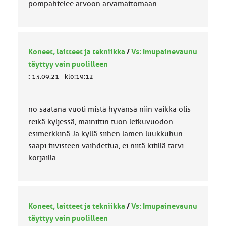
pompahtelee arvoon arvamattomaan.
Koneet, laitteet ja tekniikka
/
Vs: Imupainevaunu
täyttyy vain puolilleen
:
13.09.21 - klo:19:12
no saatana vuoti mistä hyvänsä niin vaikka olis
reikä kyljessä, mainittin tuon letkuvuodon
esimerkkinä.Ja kyllä siihen lamen luukkuhun
saapi tiivisteen vaihdettua, ei niitä kitillä tarvi
korjailla.
Koneet, laitteet ja tekniikka
/
Vs: Imupainevaunu
täyttyy vain puolilleen