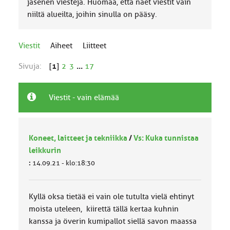
jäsenen viestejä. Huomaa, että näet viestit vain
niiltä alueilta, joihin sinulla on pääsy.
Viestit
Aiheet
Liitteet
Sivuja:
[
1
]
2
3
...
17
Viestit - vain elämää
Koneet, laitteet ja tekniikka
/
Vs: Kuka tunnistaa
leikkurin
:
14.09.21 - klo:18:30
Kyllä oksa tietää ei vain ole tutulta vielä ehtinyt
moista uteleen, kiirettä tällä kertaa kuhnin
kanssa ja överin kumipallot siellä savon maassa