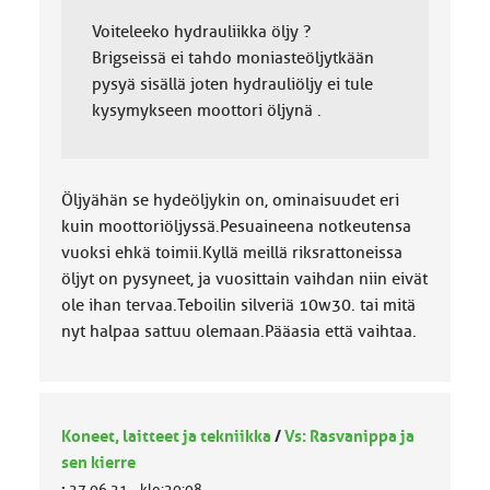
Voiteleeko hydrauliikka öljy ?
Brigseissä ei tahdo moniasteöljytkään
pysyä sisällä joten hydrauliöljy ei tule
kysymykseen moottori öljynä .
Öljyähän se hydeöljykin on, ominaisuudet eri
kuin moottoriöljyssä.Pesuaineena notkeutensa
vuoksi ehkä toimii.Kyllä meillä riksrattoneissa
öljyt on pysyneet, ja vuosittain vaihdan niin eivät
ole ihan tervaa.Teboilin silveriä 10w30. tai mitä
nyt halpaa sattuu olemaan.Pääasia että vaihtaa.
Koneet, laitteet ja tekniikka
/
Vs: Rasvanippa ja
sen kierre
:
27.06.21 - klo:20:08