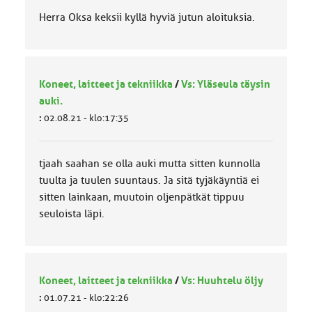
Herra Oksa keksii kyllä hyviä jutun aloituksia.
Koneet, laitteet ja tekniikka
/
Vs: Yläseula täysin
auki.
:
02.08.21 - klo:17:35
tjaah saahan se olla auki mutta sitten kunnolla
tuulta ja tuulen suuntaus. Ja sitä tyjäkäyntiä ei
sitten lainkaan, muutoin oljenpätkät tippuu
seuloista läpi.
Koneet, laitteet ja tekniikka
/
Vs: Huuhtelu öljy
:
01.07.21 - klo:22:26