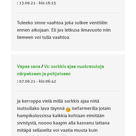
:
13.09.21 - klo:16:25
Tuleeko sinne vaahtoa joka sulkee venttiilin
ennen aikojaan. Eli jos letkusa ilmavuoto niin
liemeen voi tulla vaahtoa.
Vapaa sana
/
Vs: sorkkis ajaa vuokratuloja
närpekseen ja pohjoiseen
:
07.09.21 - klo:06:42
ja kerroppa vielä millä sorkkis ajaa niitä
isutsullako lava täynnä
isefarmerilla jotain
hampikolossissa kaikkia kohtaan eimitään
sivistystä, noooo kaapin alla kasvanu lattana
mitäpä sellaselta voi vaatia muuta kuin