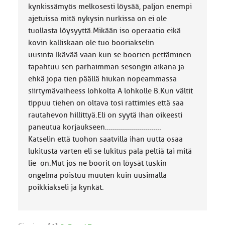
kynkissämyös melkosesti löysää, paljon enempi
ajetuissa mitä nykysin nurkissa on ei ole
tuollasta löysyyttä.Mikään iso operaatio eikä
kovin kalliskaan ole tuo booriakselin
uusinta.Ikävää vaan kun se boorien pettäminen
tapahtuu sen parhaimman sesongin aikana ja
ehkä jopa tien päällä hiukan nopeammassa
siirtymävaiheess lohkolta A lohkolle B.Kun vältit
tippuu tiehen on oltava tosi rattimies että saa
rautahevon hillittyä.Eli on syytä ihan oikeesti
paneutua korjaukseen............................
Katselin että tuohon saatvilla ihan uutta osaa
lukitusta varten eli se lukitus pala peltiä tai mitä
lie on.Mut jos ne boorit on löysät tuskin
ongelma poistuu muuten kuin uusimalla
poikkiakseli ja kynkät.