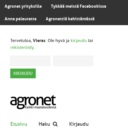
Agronet yrityksille
Tykkää meistä Facebookissa
Anna palautetta
Agronettiä kehittämässä
Tervetuloa,
Vieras
. Ole hyvä ja
kirjaudu
tai
rekisteröidy
.
Etusivu
Haku
Kirjaudu