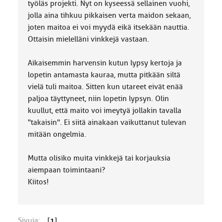
työläs projekti. Nyt on kyseessä sellainen vuohi,
jolla aina tihkuu pikkaisen verta maidon sekaan,
joten maitoa ei voi myydä eikä itsekään nauttia.
Ottaisin mielelläni vinkkejä vastaan.
Aikaisemmin harvensin kutun lypsy kertoja ja
lopetin antamasta kauraa, mutta pitkään siltä
vielä tuli maitoa. Sitten kun utareet eivät enää
paljoa täyttyneet, niin lopetin lypsyn. Olin
kuullut, että maito voi imeytyä jollakin tavalla
"takaisin". Ei siitä ainakaan vaikuttanut tulevan
mitään ongelmia.
Mutta olisiko muita vinkkejä tai korjauksia
aiempaan toimintaani?
Kiitos!
Sivuja:
[
1
]