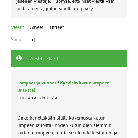
jäsenen viestejä. Huomaa, että näet viestit vain
niiltä alueilta, joihin sinulla on pääsy.
Viestit
Aiheet
Liitteet
Sivuja:
[
1
]
Viestit - Elias L.
Lampaat ja vuohet
/
Kysyisin kutun umpeen
laitosta!
:
10.09.19 - klo:21:49
Onko kenelläkään täällä kokemusta kutun
umpeen laitosta? Yhden kutun olen aiemmin
laittanut umpeen, mutta se oli pitkäkestoinen ja