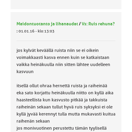
Maidontuotanto ja lihanaudat
/
Vs: Ruis rehuna?
:
01.01.16 - klo:13:03
jos kylvät keväällä ruista niin se ei oikein
voimakkaasti kasva ennen kuin se katkaistaan
vaikka heinäkuulla niin sitten lähtee uudelleen
kasvuun
itsellä ollut ohraa hernettä ruista ja raiheinää
eka sato korjattu heinäkuulla niitto on kyllä aika
haasteellista kun kasvusto pitkää ja takkuista
raiheinän sekaan tullut hyvä ruis syksyksi ei ole
kyllä jyvää kerennyt tulla mutta mukavasti kuitua
raihenän sekaan
jos monivuotinen perustettu tämän tyylisellä