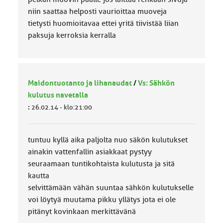
niin saattaa helposti vaurioittaa muoveja
tietysti huomioitavaa ettei yritä tiivistää liian
paksuja kerroksia kerralla
Maidontuotanto ja lihanaudat
/
Vs: Sähkön
kulutus navetalla
:
26.02.14 - klo:21:00
tuntuu kyllä aika paljolta nuo säkön kulutukset
ainakin vattenfallin asiakkaat pystyy
seuraamaan tuntikohtaista kulutusta ja sitä
kautta
selvittämään vähän suuntaa sähkön kulutukselle
voi löytyä muutama pikku yllätys jota ei ole
pitänyt kovinkaan merkittävänä