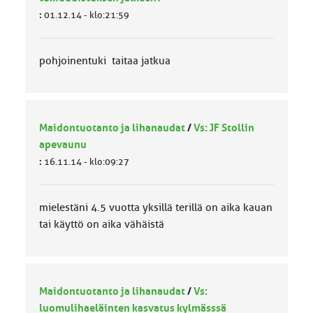
:
01.12.14 - klo:21:59
pohjoinentuki taitaa jatkua
Maidontuotanto ja lihanaudat
/
Vs: JF Stollin
apevaunu
:
16.11.14 - klo:09:27
mielestäni 4.5 vuotta yksillä terillä on aika kauan
tai käyttö on aika vähäistä
Maidontuotanto ja lihanaudat
/
Vs:
luomulihaeläinten kasvatus kylmässsä