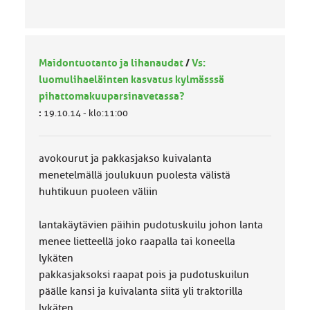
Maidontuotanto ja lihanaudat
/
Vs:
luomulihaeläinten kasvatus kylmässsä
pihattomakuuparsinavetassa?
:
19.10.14 - klo:11:00
avokourut ja pakkasjakso kuivalanta
menetelmällä joulukuun puolesta välistä
huhtikuun puoleen väliin
lantakäytävien päihin pudotuskuilu johon lanta
menee lietteellä joko raapalla tai koneella
lykäten
pakkasjaksoksi raapat pois ja pudotuskuilun
päälle kansi ja kuivalanta siitä yli traktorilla
lykäten