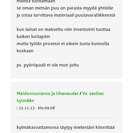
maitoa tuottamaan
se oman metsän puu on parasta myydä yhtiölle
ja ostaa tarvittava materiaali puutavaraliikkeestä
kun lainat on maksettu niin investointi tuottaa
kaiken kotiapäin
mutta työläs prosessi ei oikein tuota kunnolla
koskaan
ps. pyöröpaali ei ole mun juttu
Maidontuotanto ja lihanaudat
/
Vs: vasikat
kylmään
:
25.11.13 - klo:09:08
kylmäkasvattamossa täytyy mielestäni kiinnittää