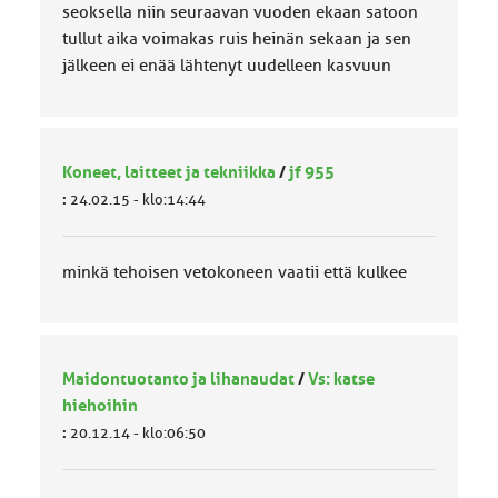
seoksella niin seuraavan vuoden ekaan satoon
tullut aika voimakas ruis heinän sekaan ja sen
jälkeen ei enää lähtenyt uudelleen kasvuun
Koneet, laitteet ja tekniikka
/
jf 955
:
24.02.15 - klo:14:44
minkä tehoisen vetokoneen vaatii että kulkee
Maidontuotanto ja lihanaudat
/
Vs: katse
hiehoihin
:
20.12.14 - klo:06:50