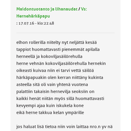
Maidontuotanto ja lihanaudat
/
Vs:
Hernehärkäpapu
:
17.07.16 - klo:22:48
elhon rollerilla niitelty nyt neljättä kesää
tappiot huomattavasti pienemmät apilalla
herneellä ja kokoviljasäilörehulla
herne vehnän kokoviljasäilörehulla hernekin
oikeasti kuivaa niin ei tarvi vettä säilöä
härkäpapuakin olen kerran niittäny kukinta
asteella sitä oli vain yhtenä vuotena
palattiin takaisin hernevilja seoksiin on
kaikki henät niitän myös sillä huomattavasti
kevyempi ajaa kuin iskukela kone
eikä herne takkua kelan ympärille
jos haluat lisä tietoa niin voin laittaa nro.n yv nä