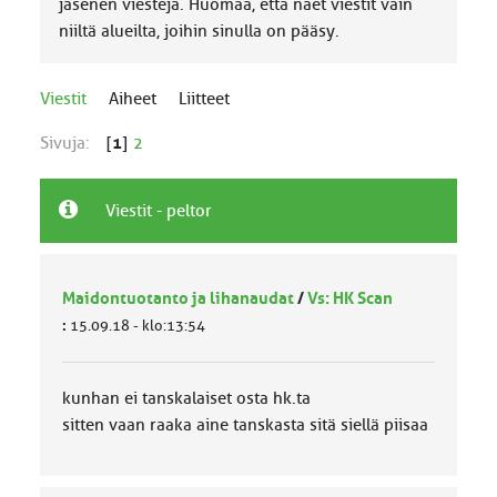
jäsenen viestejä. Huomaa, että näet viestit vain
niiltä alueilta, joihin sinulla on pääsy.
Viestit
Aiheet
Liitteet
Sivuja:
[
1
]
2
Viestit - peltor
Maidontuotanto ja lihanaudat
/
Vs: HK Scan
:
15.09.18 - klo:13:54
kunhan ei tanskalaiset osta hk.ta
sitten vaan raaka aine tanskasta sitä siellä piisaa