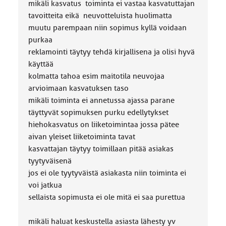
mikäli kasvatus toiminta ei vastaa kasvatuttajan
tavoitteita eikä neuvotteluista huolimatta
muutu parempaan niin sopimus kyllä voidaan
purkaa
reklamointi täytyy tehdä kirjallisena ja olisi hyvä
käyttää
kolmatta tahoa esim maitotila neuvojaa
arvioimaan kasvatuksen taso
mikäli toiminta ei annetussa ajassa parane
täyttyvät sopimuksen purku edellytykset
hiehokasvatus on liiketoimintaa jossa pätee
aivan yleiset liiketoiminta tavat
kasvattajan täytyy toimillaan pitää asiakas
tyytyväisenä
jos ei ole tyytyväistä asiakasta niin toiminta ei
voi jatkua
sellaista sopimusta ei ole mitä ei saa purettua
mikäli haluat keskustella asiasta lähesty yv