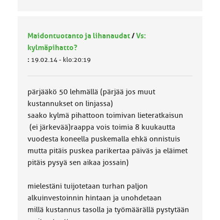
Maidontuotanto ja lihanaudat
/
Vs:
kylmäpihatto?
:
19.02.14 - klo:20:19
pärjääkö 50 lehmällä (pärjää jos muut
kustannukset on linjassa)
saako kylmä pihattoon toimivan lieteratkaisun
(ei järkevää)raappa vois toimia 8 kuukautta
vuodesta koneella puskemalla ehkä onnistuis
mutta pitäis puskea parikertaa päiväs ja eläimet
pitäis pysyä sen aikaa jossain)
mielestäni tuijotetaan turhan paljon
alkuinvestoinnin hintaan ja unohdetaan
millä kustannus tasolla ja työmäärällä pystytään