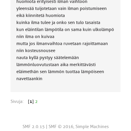
huomiota erityisesti ilman vaihtoon
yleensää tuijotetaan vain ilman poistumiseen
eikä kiinnitetä huomiota
kuinka ilma tulee ja onko sen tulo tasaista
kun eläintilan lämpötila on sama kuin ulkolämpö
niin ilma on kuivaa
mutta jos ilmanvaihtoa ruvetaan rajoittamaan
niin kosteusnousee
nauta kyllä pystyy säätelemään
lämmönluovutustaan aika merkittävästi
eläimethän sen lämmön tuottaa lämpöiseen
navettaankin
Sivuja:
[
1
]
2
SMF 2.0.15
|
SMF © 2016
,
Simple Machines