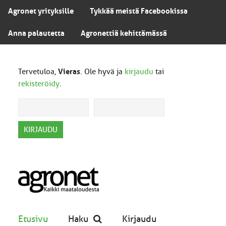
Agronet yrityksille
Tykkää meistä Facebookissa
Anna palautetta
Agronettiä kehittämässä
Tervetuloa,
Vieras
. Ole hyvä ja
kirjaudu
tai
rekisteröidy
.
Etusivu
Haku
Kirjaudu