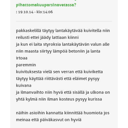
pihattomakuuparsinavetassa?
:
19.10.14 - klo:14:06
pakkaskelillä täytyy lantakäytävää kuivitella niin
reilusti ettei jäädy lattiaan kiinni
ja kun ei laita styroksia lantakäytävän valun alle
niin maasta siirtyy lämpöä betoniin ja lanta
irtoaa
paremmin
kuivituksesta vielä sen verran että kuiviketta
täytyy käyttää riittävästi että eläimet pysyy
kuivana
ja ilmanvaihto niin hyvä että sisällä ja ulkona on
yhtä kylmä niin ilman kosteus pysyy kurissa
näihin asioihin kannatta kiinnittää huomiota jos
meinaa että päiväkasvut on hyviä