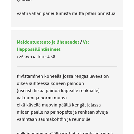
vaatii vähän paneutumista mutta pitäis onnistua
Maidontuotanto ja lihanaudat
/
Vs:
Happosäilöntäaineet
:
26.09.14 - klo:14:58
tiivistäminen koneella jossa rengas leveys on
oikea suhteessa koneen painoon
(useasti liikaa painoa kapealle renkaalle)
vakuumi ja normi muovi
eikä kävellä muovin päällä kengät jalassa
niiden päälle ns painopeite ja renkaan sivuja
vähintään saumakohtiin ja reunoille
pelkän muovin päälle jos laittaa renkaan sivuja