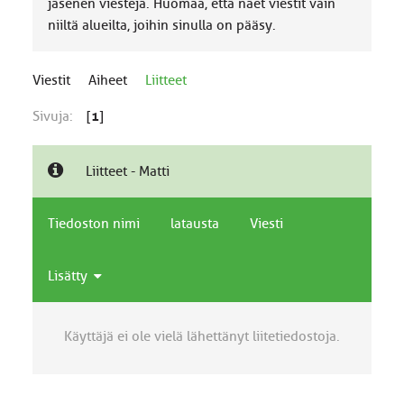
jäsenen viestejä. Huomaa, että näet viestit vain
niiltä alueilta, joihin sinulla on pääsy.
Viestit
Aiheet
Liitteet
Sivuja:
[
1
]
Liitteet - Matti
Tiedoston nimi
latausta
Viesti
Lisätty
Käyttäjä ei ole vielä lähettänyt liitetiedostoja.