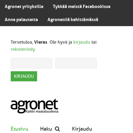
Agronet yrityksille
Tykkää meistä Facebookissa
Anna palautetta
Agronettiä kehittämässä
Tervetuloa,
Vieras
. Ole hyvä ja
kirjaudu
tai
rekisteröidy
.
Etusivu
Haku
Kirjaudu