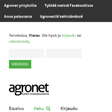
Agronet yrityksille
Tykkää meistä Facebookissa
Anna palautetta
Agronettiä kehittämässä
Tervetuloa,
Vieras
. Ole hyvä ja
kirjaudu
tai
rekisteröidy
.
Etusivu
Haku
Kirjaudu