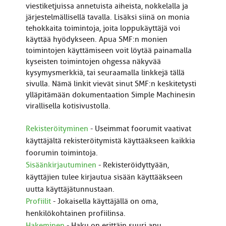
viestiketjuissa annetuista aiheista, nokkelalla ja
järjestelmällisellä tavalla. Lisäksi siinä on monia
tehokkaita toimintoja, joita loppukäyttäjä voi
käyttää hyödykseen. Apua SMF:n monien
toimintojen käyttämiseen voit löytää painamalla
kyseisten toimintojen ohgessa näkyvää
kysymysmerkkiä, tai seuraamalla linkkejä tällä
sivulla. Nämä linkit vievät sinut SMF:n keskitetysti
ylläpitämään dokumentaation Simple Machinesin
virallisella kotisivustolla.
Rekisteröityminen
- Useimmat foorumit vaativat
käyttäjältä rekisteröitymistä käyttääkseen kaikkia
foorumin toimintoja.
Sisäänkirjautuminen
- Rekisteröidyttyään,
käyttäjien tulee kirjautua sisään käyttääkseen
uutta käyttäjätunnustaan.
Profiilit
- Jokaisella käyttäjällä on oma,
henkilökohtainen profiilinsa.
Hakeminen
- Haku on erittäin suuri apu