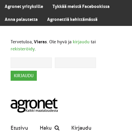
Agronet yrityksille
Tykkää meistä Facebookissa
Anna palautetta
Agronettiä kehittämässä
Tervetuloa,
Vieras
. Ole hyvä ja
kirjaudu
tai
rekisteröidy
.
Etusivu
Haku
Kirjaudu