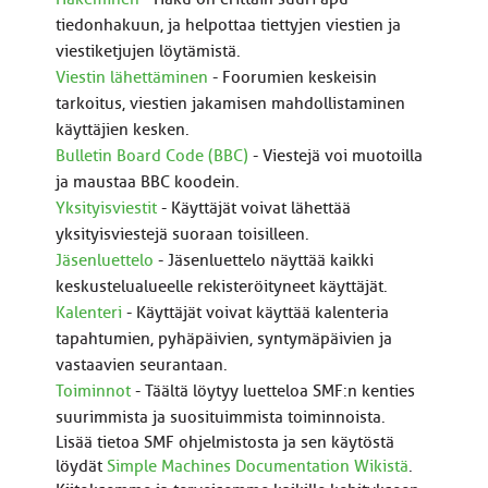
tiedonhakuun, ja helpottaa tiettyjen viestien ja
viestiketjujen löytämistä.
Viestin lähettäminen
- Foorumien keskeisin
tarkoitus, viestien jakamisen mahdollistaminen
käyttäjien kesken.
Bulletin Board Code (BBC)
- Viestejä voi muotoilla
ja maustaa BBC koodein.
Yksityisviestit
- Käyttäjät voivat lähettää
yksityisviestejä suoraan toisilleen.
Jäsenluettelo
- Jäsenluettelo näyttää kaikki
keskustelualueelle rekisteröityneet käyttäjät.
Kalenteri
- Käyttäjät voivat käyttää kalenteria
tapahtumien, pyhäpäivien, syntymäpäivien ja
vastaavien seurantaan.
Toiminnot
- Täältä löytyy luetteloa SMF:n kenties
suurimmista ja suosituimmista toiminnoista.
Lisää tietoa SMF ohjelmistosta ja sen käytöstä
löydät
Simple Machines Documentation Wikistä
.